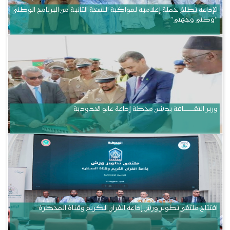
الإذاعة تطلق حملة إعلامية لمواكبة النسخة الثانية من البرنامج الوطني
“وطني وجهتي”
وزير الثقــــــــــافة يدشن محطة إذاعة غابو الحدودية
افتتاح ملتقى تطوير ورش إذاعة القرآن الكريم وقناة المحظرة