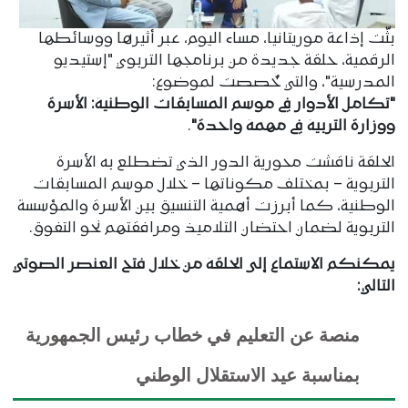
بثّت إذاعة موريتانيا، مساء اليوم، عبر أثيرها ووسائطها
الرقمية، حلقة جديدة من برنامجها التربوي "إستيديو
المدرسية"، والتي خُصصت لموضوع:
"تكامل الأدوار في موسم المسابقات الوطنية: الأسرة
ووزارة التربية في مهمة واحدة"
.
الحلقة ناقشت محورية الدور الذي تضطلع به الأسرة
التربوية – بمختلف مكوناتها – خلال موسم المسابقات
الوطنية، كما أبرزت أهمية التنسيق بين الأسرة والمؤسسة
التربوية لضمان احتضان التلاميذ ومرافقتهم نحو التفوق.
يمكنكم الاستماع إلى الحلقة من خلال فتح العنصر الصوتي
التالي:
منصة عن التعليم في خطاب رئيس الجمهورية
بمناسبة عيد الاستقلال الوطني