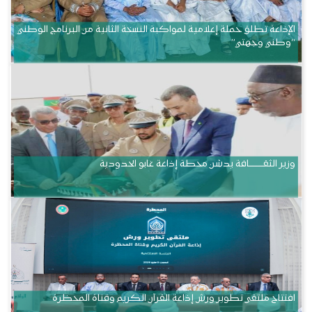
الإذاعة تطلق حملة إعلامية لمواكبة النسخة الثانية من البرنامج الوطني
“وطني وجهتي”
وزير الثقــــــــــافة يدشن محطة إذاعة غابو الحدودية
افتتاح ملتقى تطوير ورش إذاعة القرآن الكريم وقناة المحظرة