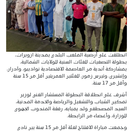
انطلقت على أرضية الملعب البلدي بمدينة ازويرات،
بطولة التصفيات للفئات السنية للولايات الشمالية،
بمشاركة أندية من العاصمة الاقتصادية نواذيبو، وآدرار،
وإنشيري، وتيرس زمور، للفئتين العمريتين أقل من 15 سنة
وأقل من 17 سنة.
أشرف على انطلاقة البطولة المستشار الفني لوزير
تمكين الشباب والتشغيل والرياضة والخدمة المدنية،
السيد المصطفى ولد يمبابه، رفقة المندوب الجهوي
للوزارة، وأعضاء من الرابطة.
وجمعت مباراة الافتتاح لفئة أقل من 15 سنة بين نادي