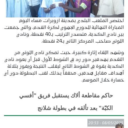
احتضن الملعب البلدي بمدينة ازويرات مساء اليوم
المباراة النهائية للدوري الجهوي لكرة القدم، والتي جمعت
بين نادي الكدية، متصدر الترتيب بـ40 نقطة، ونادي
اللوتي صاحب المركز الثاني بـ24 نقطة.
وشهد اللقاء إثارة كبيرة، حيث تمكن نادي اللوتي من
التقدم بهدفين دون رد في الشوط الأول، قبل أن يعود نادي
الكدية بقوة في الشوط الثاني ليقلب النتيجة ويفوز بثلاثة
أهداف مقابل هدفين، محققاً بذلك لقب البطولة دون أي
خسارة خلال الموسم.
حاكم مقاطعة ألاك يستقبل فريق "أفسي
الكبّة" بعد تألقه في بطولة شلانج
08/05/2025 - 20:53