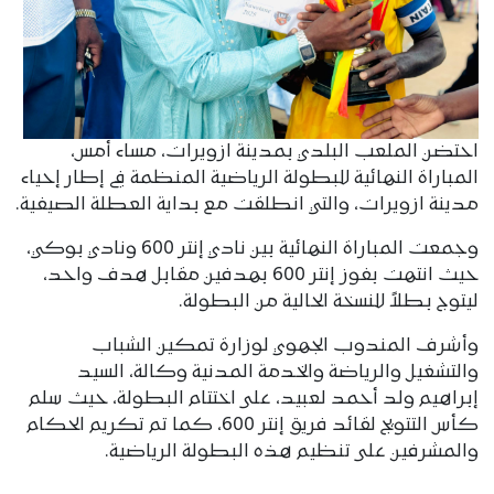
احتضن الملعب البلدي بمدينة ازويرات، مساء أمس،
المباراة النهائية للبطولة الرياضية المنظمة في إطار إحياء
مدينة ازويرات، والتي انطلقت مع بداية العطلة الصيفية.
وجمعت المباراة النهائية بين نادي إنتر 600 ونادي بوكي،
حيث انتهت بفوز إنتر 600 بهدفين مقابل هدف واحد،
ليتوج بطلاً للنسخة الحالية من البطولة.
وأشرف المندوب الجهوي لوزارة تمكين الشباب
والتشغيل والرياضة والخدمة المدنية وكالة، السيد
إبراهيم ولد أحمد لعبيد، على اختتام البطولة، حيث سلم
كأس التتويج لقائد فريق إنتر 600، كما تم تكريم الحكام
والمشرفين على تنظيم هذه البطولة الرياضية.