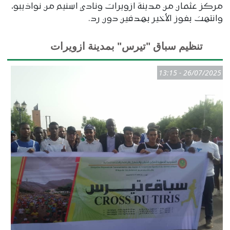
مركز عثمان من مدينة ازويرات ونادي اسنيم من نواذيبو،
وانتهت بفوز الأخير بهدفين دون رد.
تنظيم سباق "تيرس" بمدينة ازويرات
26/07/2025 - 13:15