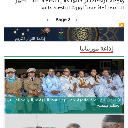
ولولاية لبراكنة التي مثّلها خلال البطولة، حيث أظهر
اللاعبون أداءً متميزًا وروحًا رياضية عالية.
Pagination
Previous page
الصفحة التالية
››
Page 2
‹‹
إذاعة موريتانيا
الإذاعة تطلق حملة إعلامية لمواكبة النسخة الثانية من البرنامج الوطني
“وطني وجهتي”