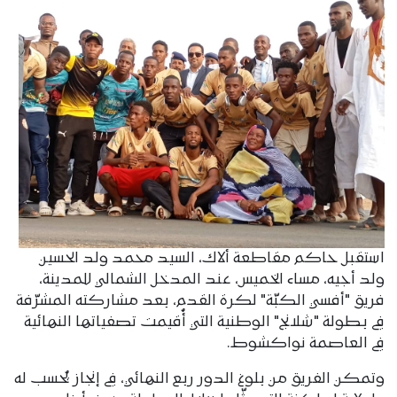
استقبل حاكم مقاطعة ألاك، السيد محمد ولد الحسين
ولد أجيه، مساء الخميس، عند المدخل الشمالي للمدينة،
فريق "أفسي الكبّة" لكرة القدم، بعد مشاركته المشرّفة
في بطولة "شلانج" الوطنية التي أُقيمت تصفياتها النهائية
في العاصمة نواكشوط.
وتمكن الفريق من بلوغ الدور ربع النهائي، في إنجاز يُحسب له