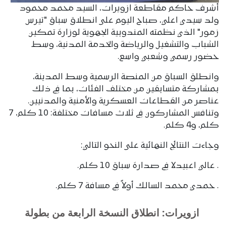
أشرف حاكم مقاطعة ازويرات، السيد محمد محمود
ولد سيدي اعلي، صباح اليوم على انطلاق سباق "تيرس
زمور" الذي نظمته المندوبية الجهوية لوزارة تمكين
الشباب والتشغيل والرياضة والخدمة المدنية، وسط
حضور رسمي وشعبي واسع.
وانطلق السباق من المنصة الرسمية وسط المدينة،
بمشاركة متسابقين من مختلف الفئات، بما في ذلك
عناصر من القطاعات العسكرية والأمنية والمدنيين.
وتنافس المشاركون في ثلاث مسافات مختلفة: 10 كلم، 7
كلم، و4 كلم.
وجاءت النتائج النهائية على النحو التالي:
. عالي اعبيدلا في صدارة سباق 10 كلم.
. حمدي محمد السالك أولاً في مسافة 7 كلم.
ازويرات: انطلاق النسخة الرابعة من بطولة