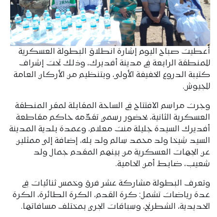
أُعطيت صباح اليوم إشارة انطلاق البطولة العسكرية
للمنطقة الرابعة في مدينة أفديرك، وذلك تحت إشراف
كتيبة الدروع الخفيفة الأولى، وبتنظيم من الأركان العامة
للجيوش.
وجرت مراسم الافتتاح في الساحة المقابلة لمقر المنطقة
العسكرية الثانية، بحضور رسمي تقدّمه حاكم مقاطعة
أفديرك السيدة جليلة منت معلام، وعمدة بلدية المدينة
السيد شيخا ولد محمد سالم ولد بله، إضافة إلى ممثلين
عن الجهات العسكرية من بينهم المقدم جمال ولد
شعيب، ضابط أمن الحامية.
وتعرف البطولة مشاركة عشر فرق وخمس ثنائيات في
عدة رياضات تشمل: كرة القدم، الكرة الطائرة، الكرة
الحديدية، الشطرنج، وسباقات الجري بمختلف مسافاتها.