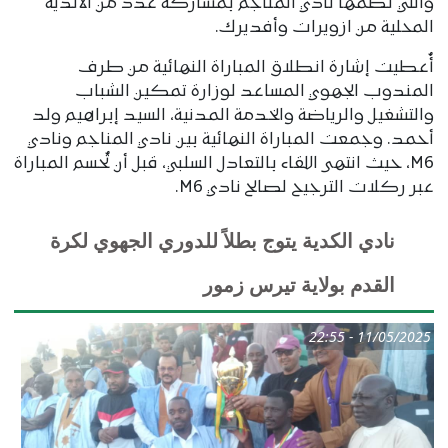
والتي نظّمها نادي المناجم بمشاركة عدد من الأندية
المحلية من ازويرات وأفديرك.
أُعطيت إشارة انطلاق المباراة النهائية من طرف
المندوب الجهوي المساعد لوزارة تمكين الشباب
والتشغيل والرياضة والخدمة المدنية، السيد إبراهيم ولد
أحمد. وجمعت المباراة النهائية بين نادي المناجم ونادي
M6، حيث انتهى اللقاء بالتعادل السلبي، قبل أن تُحسم المباراة
عبر ركلات الترجيح لصالح نادي M6.
نادي الكدية يتوج بطلاً للدوري الجهوي لكرة
القدم بولاية تيرس زمور
11/05/2025 - 22:55