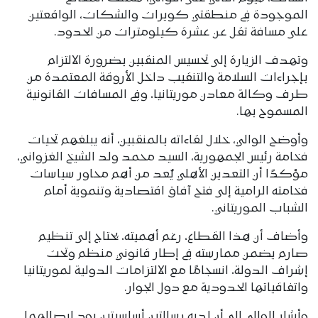
الموجودة في منطقتي كويرات والشكات، الواقعتين
على مسافة تقل عن عشرة كيلومترات من الحدود.
وتهدف الزيارة إلى تحسيس المنقبين بضرورة الالتزام
بإجراءات السلامة والتنقيب داخل الأروقة المعتمدة من
طرف وكالة معادن موريتانيا، وفي المسافات القانونية
المسموح بها.
وأوضح الوالي، خلال لقاءاته بالمنقبين، أنه يبلغهم تحيات
فخامة رئيس الجمهورية، السيد محمد ولد الشيخ الغزواني،
مؤكدًا أن التعدين الأهلي يُعد من أهم محاور سياسات
فخامته الرامية إلى فتح آفاق اقتصادية وتنموية أمام
الشباب الموريتاني.
وأضاف أن هذا القطاع، رغم أهميته، يحتاج إلى تنظيم
صارم يضمن ممارسته في إطار قانوني منظم وتحت
إشراف الدولة، انسجامًا مع الالتزامات الدولية لموريتانيا
واتفاقياتها الحدودية مع دول الجوار.
وأشار الوالي إلى أن لديه رسالتين أساسيتين يود إيصالهما