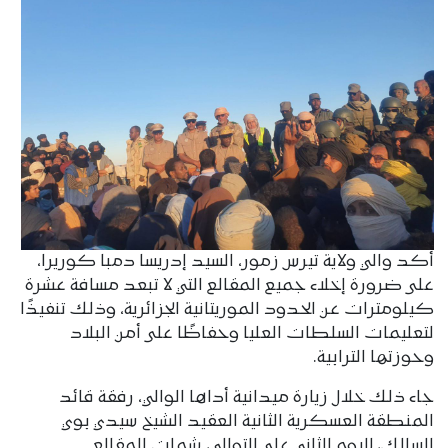
أكد والي ولاية تيرس زمور، السيد إدريسا دمبا كوريرا،
على ضرورة إخلاء جميع المقالع التي لا تبعد مسافة عشرة
كيلومترات عن الحدود الموريتانية الجزائرية، وذلك تنفيذًا
لتعليمات السلطات العليا وحفاظًا على أمن البلاد
وحوزتها الترابية.
جاء ذلك خلال زيارة ميدانية أداها الوالي، رفقة قائد
المنطقة العسكرية الثانية العقيد الشيخ سيدي بوي
السالك، لليوم الثاني على التوالي، شملت المقالع