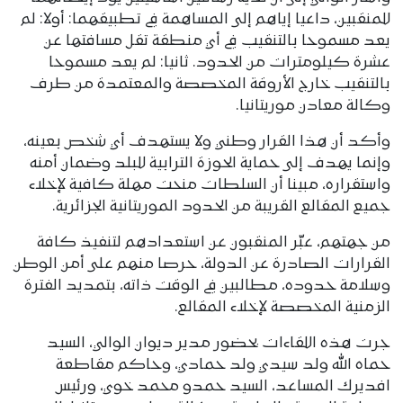
للمنقبين، داعيا إياهم إلى المساهمة في تطبيقهما: أولا: لم
يعد مسموحا بالتنقيب في أي منطقة تقل مسافتها عن
عشرة كيلومترات من الحدود. ثانيا: لم يعد مسموحا
بالتنقيب خارج الأروقة المخصصة والمعتمدة من طرف
وكالة معادن موريتانيا.
وأكد أن هذا القرار وطني ولا يستهدف أي شخص بعينه،
وإنما يهدف إلى حماية الحوزة الترابية للبلد وضمان أمنه
واستقراره، مبينا أن السلطات منحت مهلة كافية لإخلاء
جميع المقالع القريبة من الحدود الموريتانية الجزائرية.
من جهتهم، عبّر المنقبون عن استعدادهم لتنفيذ كافة
القرارات الصادرة عن الدولة، حرصا منهم على أمن الوطن
وسلامة حدوده، مطالبين في الوقت ذاته، بتمديد الفترة
الزمنية المخصصة لإخلاء المقالع.
جرت هذه اللقاءات بحضور مدير ديوان الوالي، السيد
حماه الله ولد سيدي ولد حمادي، وحاكم مقاطعة
افديرك المساعد، السيد حمدو محمد خوي، ورئيس