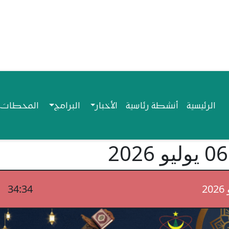
Navigation princip
الرئيسية
أنشطة رئاسية
الأخبار
البرامج
المحطات ا
34:34