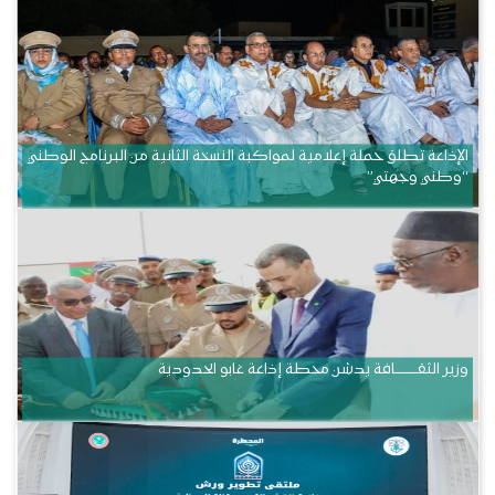
الإذاعة تطلق حملة إعلامية لمواكبة النسخة الثانية من البرنامج الوطني
“وطني وجهتي”
وزير الثقــــــــــافة يدشن محطة إذاعة غابو الحدودية