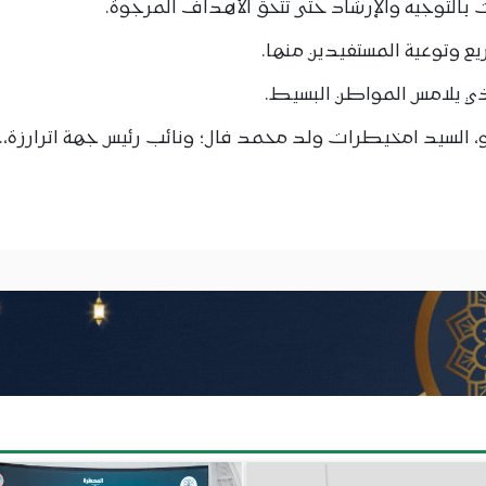
التوجيه والإرشاد حتى تتحق الأهداف المرجوة.
ع وتوعية المستفيدين منها.
ذي يلامس المواطن البسيط.
لسيد امخيطرات ولد محمد فال؛ ونائب رئيس جهة اترارزة،.