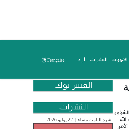
لجهوية
النشرات
آراء
Française
ة
الفيس بوك
النشرات
الشؤون
نشرة الثامنة مساء | 22 يوليو 2026
لله
لأمن