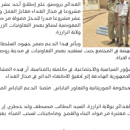
الغذائي بروصو، على إطلاق أحد عشر
مشروعا في مجال الغذاء مقابل العمل، 
عشر مشروعا مدرا للدخل ممولة من 
المفوضية لصالح بعض التعاونيات الزراع
ولاية اترارزة.
ويأتي هذا الدعم ضمن جهود السلطا
 الهشة في المجتمع حيث تستفيد بعض التعاونيات في مدينة رو
لحياة.
ون السياسية والاجتماعية، في كلمته بالمناسبة، أن هذه المشار
هورية الهادفة إلى تحقيق الاكتفاء الذاتي في مجال الغذاء.
كومة الموريتانية والتعاون الياباني, مثمنا الدعم الياباني الم
لغذائي بولاية اترارزة، السيد الطالب مصطف ولد خطري، إن 
عتبرة من مواد البناء والقمح وماكينات لسحب المياه بغي