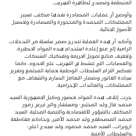
المنظمة وتصدي لظاهرة التهريب.
وأوضح أن عمليات المصادرة نفذها مكتب تسيير
الممتلكات المجمدة والمحجوزة والمصادرة وتحصيل
الأصول الجنائية.
وأكد أن هذه العملية تندرج ضمن سلسلة من التدخلات
الرامية إلى منع إعادة استخدام هذه المواد الخطيرة،
وتجفيف منابع تمويل الجريمة وتفكيك الشبكات
والعصابات التي تنشط في التهريب على الحدود. كما
تعكس التزام السلطات الوطنية بحماية المجتمع وتعزيز
سيادة القانون وضمان التعامل الصارم والشفاف مع
الممتلكات والعائدات الإجرامية.
جرت إتلاف هذه المواد بحضور وكيل الجمهورية السيد
محمد فال ولد المجتبى؛ ومستشار والي تيرس زمور
المكلف بالشؤون الاقتصادية والتنمية المحلية، السيد
محمد المصطفى ولد محمد الأمين، وحاكم مقاطعة
ازويرات، السيد محمد محمود ولد سيدي اعلي؛
والسلطات الأمنية.