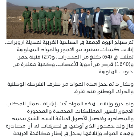
تم صباح اليوم الجمعة في الضاحية الغربية لمدينة ازويرات،
إتلاف كميات معتبرة من الخمور والمواد المهلوسة
تمثلت في (64) كلغ من المخدرات، و(27) قنينة خمر،
و(1640) قرص من أدوية الأعصاب، وكمية معتبرة من
حبوب الهلوسة.
وكان د تم حجز هذه المواد من طرف الشرطة الوطنية
والدرك الوطني منذ فترة.
وتم حرق وإتلاف هذه المواد تحت إشراف ممثل المكتب
الجهوي لتسيير الممتلكات المجمدة والمحجوزة
والمصادرة وتحصيل الأصول الجنائية السيد الشيخ محمد
فال ولد حمدون الذي أوضح، في تصريحات له، أن مصادرة
وهذه المواد وإتلافها يدخل في إطار مكافحة الجريمة