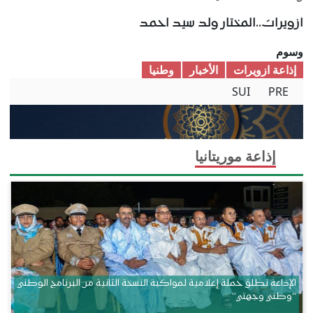
ازويرات..المختار ولد سيد احمد
وسوم
إذاعة ازويرات
الأخبار
وطنیا
SUI
PRE
إذاعة موريتانيا
الإذاعة تطلق حملة إعلامية لمواكبة النسخة الثانية من البرنامج الوطني
“وطني وجهتي”