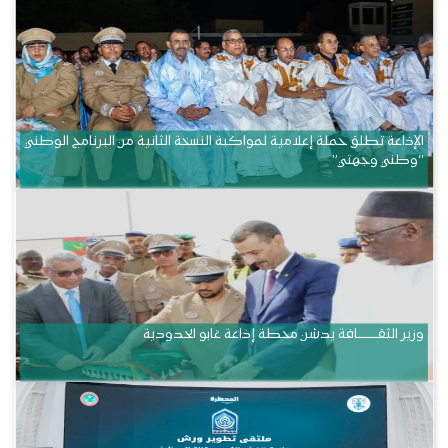
الإذاعة تطلق حملة إعلامية لمواكبة النسخة الثانية من البرنامج الوطني
“وطني وجهتي”
وزير الثقــــــــــافة يدشن محطة إذاعة غابو الحدودية