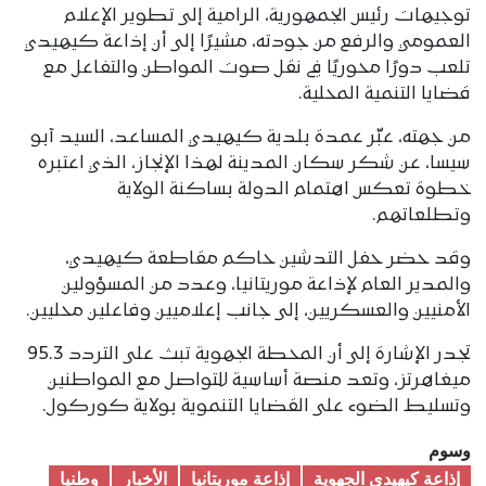
توجيهات رئيس الجمهورية، الرامية إلى تطوير الإعلام
العمومي والرفع من جودته، مشيرًا إلى أن إذاعة كيهيدي
تلعب دورًا محوريًا في نقل صوت المواطن والتفاعل مع
قضايا التنمية المحلية.
من جهته، عبّر عمدة بلدية كيهيدي المساعد، السيد آبو
سيسا، عن شكر سكان المدينة لهذا الإنجاز، الذي اعتبره
خطوة تعكس اهتمام الدولة بساكنة الولاية
وتطلعاتهم.
وقد حضر حفل التدشين حاكم مقاطعة كيهيدي،
والمدير العام لإذاعة موريتانيا، وعدد من المسؤولين
الأمنيين والعسكريين، إلى جانب إعلاميين وفاعلين محليين.
تجدر الإشارة إلى أن المحطة الجهوية تبث على التردد 95.3
ميغاهرتز، وتعد منصة أساسية للتواصل مع المواطنين
وتسليط الضوء على القضايا التنموية بولاية كوركول.
وسوم
إذاعة كيهيدي الجهوية
إذاعة موريتانيا
الأخبار
وطنیا