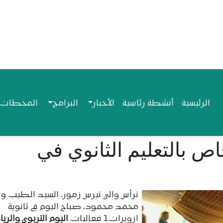
Navigation princip
الرئيسية
أنشطة رئاسية
الأخبار
البرامج
المحطات ا
ص بالتعليم الثانوي في
ترأس والي تيرس زمور، السيد الطيب و
محمد محمود، صباح اليوم في ثانوية
ازويرات1 فعاليات
اليوم التربوي والري