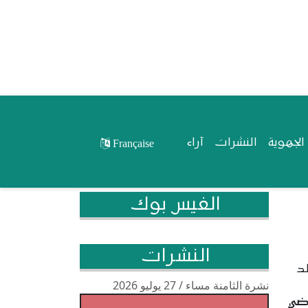
لجهوية
النشرات
آراء
Française
الفيس بوك
النشرات
لد
نشرة الثامنة مساء / 27 يوليو 2026
اضي