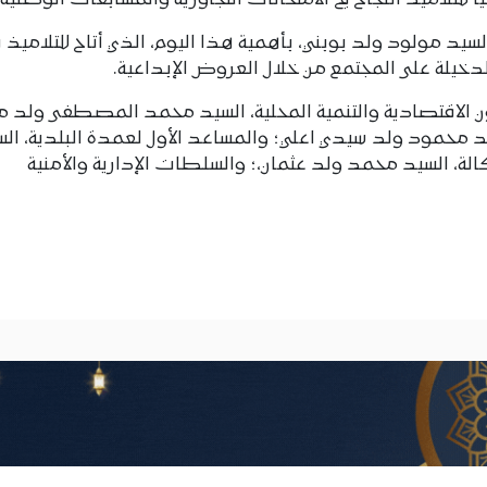
ا للتلاميذ النجاح في الامتحانات التجاوزية والمسابقات الوطنية.
السيد مولود ولد بوبني، بأهمية هذا اليوم، الذي أتاح للتلاميذ
دخيلة على المجتمع من خلال العروض الإبداعية.
ن الاقتصادية والتنمية المحلية، السيد محمد المصطفى ولد 
محمود ولد سيدي اعلي؛ والمساعد الأول لعمدة البلدية، الس
الة، السيد محمد ولد عثمان،؛ والسلطات الإدارية والأمنية