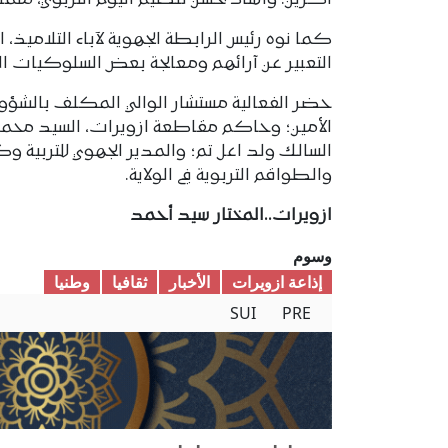
اكرين. وأشاد بحسن تنظيم اليوم التربوي، متمنيً
كما نوه رئيس الرابطة الجهوية لآباء التلاميذ، 
التعبير عن آرائهم ومعالجة بعض السلوكيات ال
حضر الفعالية مستشار الوالي المكلف بالشؤو
الأمين؛ وحاكم مقاطعة ازويرات، السيد محمد 
السالك ولد اعل تم؛ والمدير الجهوي للتربية وك
والطواقم التربوية في الولاية.
ازويرات..المختار سيد أحمد
وسوم
إذاعة ازويرات
الأخبار
ثقافیا
وطنیا
SUI
PRE