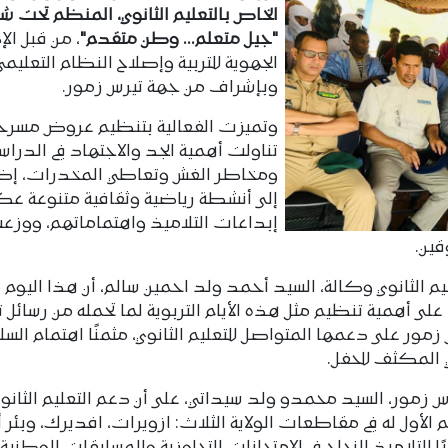
الخاص بالتعليم الثانوي، المنظم تحت شع
"جيل متعلم... وطن متقدم"
، من قبل الإ
الجهوية للتربية وإصلاح النظام التعليمي
وبإشراف من جهة تيرس زمور.
وتميزت الفعالية بتنظيم عروض مسرح
تناولت أهمية الجد والاجتهاد في الدراسة
ومخاطر الغش وتعاطي المخدرات، إض
إلى أنشطة رياضية وثقافية متنوعة 
إبداعات التلاميذ واهتماماتهم، ووزع
قين.
 الثانوي وكالة، السيد أحمد ولد احمين سالم، أن هذا اليوم يأ
على أهمية تنظيم مثل هذه الأيام التربوية لما تحمله من رسائل 
مور على دعمها المتواصل للتعليم الثانوي، مثمنًا اهتمام ال
ي المكثف للحفل.
 زمور، السيد محمدو ولد سيداتي، على أن دعم التعليم الثانو
أول له في مقاطعات الولاية الثلاث: ازويرات، افديرك، وبئر أ