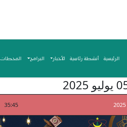
Navigation princip
الرئيسية
أنشطة رئاسية
الأخبار
البرامج
المحطات ا
35:45