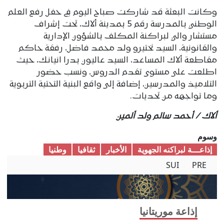
وكانت البعثة قد شاركت صباح اليوم في حفل رفع العلم
الوطني بالمدرسة رقم 5 بمدينة ألاك، تحت إشراف
مستشار والي لبراكنة المكلف بالشؤون الإدارية
والقانونية، السيد نختيرو ولد محمد فاضل، رفقة حاكم
مقاطعة ألاك المساعد، السيد عاليون بدرا انيانك، حيث
اطلعت على مستوى تقدم الدروس، ونسب حضور
التلاميذ والمدرسين، إضافة إلى واقع البنية التحتية التربوية
وما تواجهه من تحديات.
ألاك / أحمد سالم ولد ألمين
وسوم
إذاعـــة لبراكنه الجهوية
الأخبار
ثقافیا
وطنیا
SUI
PRE
إذاعة موريتانيا