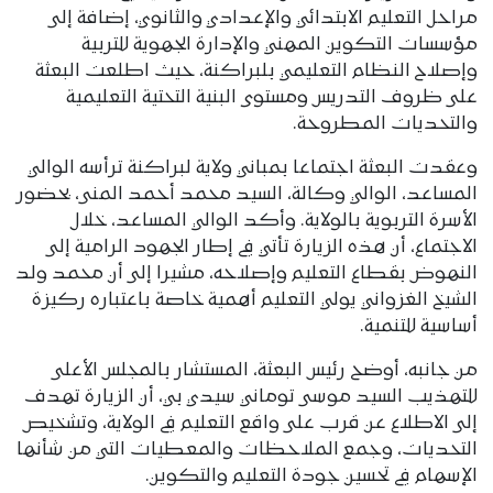
مراحل التعليم الابتدائي والإعدادي والثانوي، إضافة إلى
مؤسسات التكوين المهني والإدارة الجهوية للتربية
وإصلاح النظام التعليمي بلبراكنة، حيث اطلعت البعثة
على ظروف التدريس ومستوى البنية التحتية التعليمية
والتحديات المطروحة.
وعقدت البعثة اجتماعا بمباني ولاية لبراكنة ترأسه الوالي
المساعد، الوالي وكالة، السيد محمد أحمد المنى، بحضور
الأسرة التربوية بالولاية. وأكد الوالي المساعد، خلال
الاجتماع، أن هذه الزيارة تأتي في إطار الجهود الرامية إلى
النهوض بقطاع التعليم وإصلاحه، مشيرا إلى أن محمد ولد
الشيخ الغزواني يولي التعليم أهمية خاصة باعتباره ركيزة
أساسية للتنمية.
من جانبه، أوضح رئيس البعثة، المستشار بالمجلس الأعلى
للتهذيب السيد موسى توماني سيدي بي، أن الزيارة تهدف
إلى الاطلاع عن قرب على واقع التعليم في الولاية، وتشخيص
التحديات، وجمع الملاحظات والمعطيات التي من شأنها
الإسهام في تحسين جودة التعليم والتكوين.