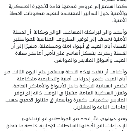
كما استمع إلى عروض قدمها قادة الأجهزة العسكرية
والأمنية حول التدابير المعتمدة لتنفيذ مكونات الخطة
الأمنية.
وأكد والي لبراكنة المساعد، الوالي وكالة، أن الخطة
الأمنية تهدف إلى توفير الظروف المناسبة للمواطنين
لقضاء أيام العيد في أجواء آمنة ومطمئنة، مشيرًا إلى أن
الخطة ركزت بشكل أساسي على تأمين أماكن صلاة
العيد، وأسواق الملابس والمواشي.
وأضاف أن تنفيذ هذه الخطة سيستمر حتى اليوم الثالث من
أيام العيد، ضمن إجراءات أمنية وتنظيمية متكاملة
تضمن انسيابية الحركة داخل الأسواق والأماكن العامة،
وتعزز السكينة العامة، مشيرًا في الوقت ذاته إلى توفر
الملابس بكميات كبيرة وبأسعار في متناول الجميع، بحسب
إفادات الباعة والمشترين.
ومن جهتهم، عبّر عدد من المواطنين عن ارتياحهم
للإجراءات التي اتخذتها السلطات الإدارية، خاصة ما يتعلق