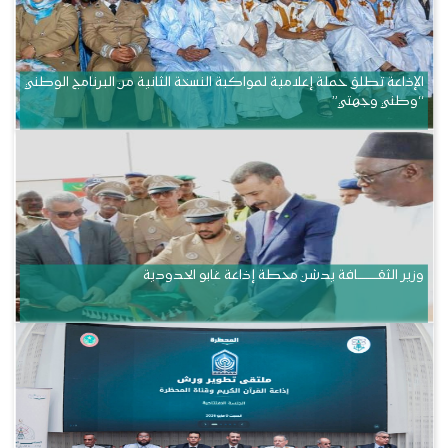
الإذاعة تطلق حملة إعلامية لمواكبة النسخة الثانية من البرنامج الوطني
“وطني وجهتي”
وزير الثقــــــــــافة يدشن محطة إذاعة غابو الحدودية