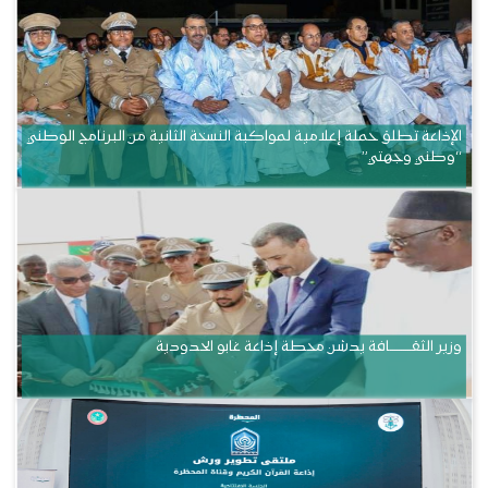
الإذاعة تطلق حملة إعلامية لمواكبة النسخة الثانية من البرنامج الوطني
“وطني وجهتي”
وزير الثقــــــــــافة يدشن محطة إذاعة غابو الحدودية