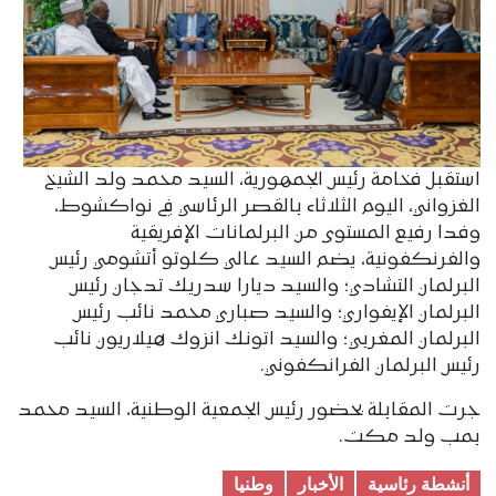
استقبل فخامة رئيس الجمهورية، السيد محمد ولد الشيخ
الغزواني، اليوم الثلاثاء بالقصر الرئاسي في نواكشوط،
وفدا رفيع المستوى من البرلمانات الإفريقية
والفرنكفونية، يضم السيد عالي كلوتو أتشومي رئيس
البرلمان التشادي؛ والسيد ديارا سدريك تدجان رئيس
البرلمان الإيفواري؛ والسيد صباري محمد نائب رئيس
البرلمان المغربي؛ والسيد اتونك انزوك هيلاريون نائب
رئيس البرلمان الفرانكفوني.
جرت المقابلة بحضور رئيس الجمعية الوطنية، السيد محمد
بمب ولد مكت.
أنشطة رئاسية
الأخبار
وطنیا