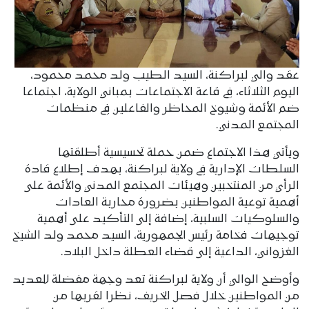
عقد والي لبراكنة، السيد الطيب ولد محمد محمود،
اليوم الثلاثاء، في قاعة الاجتماعات بمباني الولاية، اجتماعا
ضم الأئمة وشيوخ المحاظر والفاعلين في منظمات
المجتمع المدني.
ويأتي هذا الاجتماع ضمن حملة تحسيسية أطلقتها
السلطات الإدارية في ولاية لبراكنة، بهدف إطلاع قادة
الرأي من المنتخبين وهيئات المجتمع المدني والأئمة على
أهمية توعية المواطنين بضرورة محاربة العادات
والسلوكيات السلبية، إضافة إلى التأكيد على أهمية
توجيهات فخامة رئيس الجمهورية، السيد محمد ولد الشيخ
الغزواني، الداعية إلى قضاء العطلة داخل البلاد.
وأوضح الوالي أن ولاية لبراكنة تعد وجهة مفضلة للعديد
من المواطنين خلال فصل الخريف، نظرا لقربها من