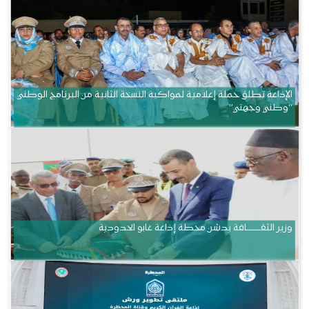
الإذاعة تطلق حملة إعلامية لمواكبة النسخة الثانية من البرنامج الوطني
“وطني وجهتي”
وزير الثقــــــــــافة يدشن محطة إذاعة غابو الحدودية