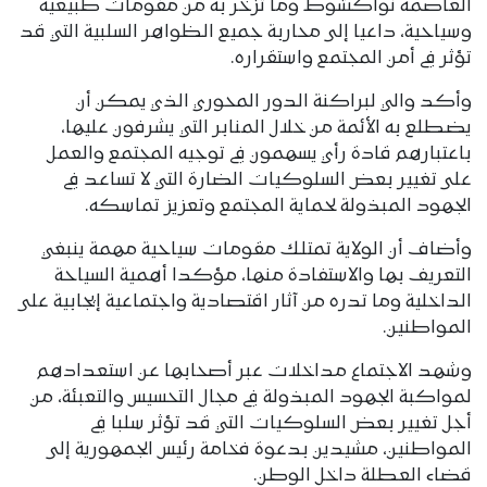
العاصمة نواكشوط وما تزخر به من مقومات طبيعية
وسياحية، داعيا إلى محاربة جميع الظواهر السلبية التي قد
تؤثر في أمن المجتمع واستقراره.
وأكد والي لبراكنة الدور المحوري الذي يمكن أن
يضطلع به الأئمة من خلال المنابر التي يشرفون عليها،
باعتبارهم قادة رأي يسهمون في توجيه المجتمع والعمل
على تغيير بعض السلوكيات الضارة التي لا تساعد في
الجهود المبذولة لحماية المجتمع وتعزيز تماسكه.
وأضاف أن الولاية تمتلك مقومات سياحية مهمة ينبغي
التعريف بها والاستفادة منها، مؤكدا أهمية السياحة
الداخلية وما تدره من آثار اقتصادية واجتماعية إيجابية على
المواطنين.
وشهد الاجتماع مداخلات عبر أصحابها عن استعدادهم
لمواكبة الجهود المبذولة في مجال التحسيس والتعبئة، من
أجل تغيير بعض السلوكيات التي قد تؤثر سلبا في
المواطنين، مشيدين بدعوة فخامة رئيس الجمهورية إلى
قضاء العطلة داخل الوطن.