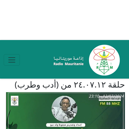
تجاوز إلى المحتوى الرئيسي
حلقة ٢٤.٠٧.١٢ من (أدب وطرب)
12/07/2024 - 23:10