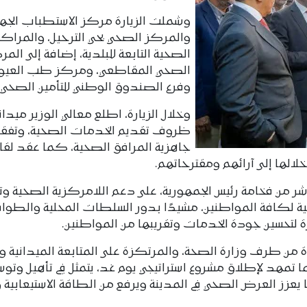
وشملت الزيارة مركز الاستطباب الجه
والمركز الصحي بحي الترحيل، والمراكز
الصحية التابعة للبلدية، إضافة إلى الم
الصحي المقاطعي، ومركز طب العيون
وفرع الصندوق الوطني للتأمين الصحي.
وخلال الزيارة، اطلع معالي الوزير ميداني
ظروف تقديم الخدمات الصحية، وتفق
جاهزية المرافق الصحية، كما عقد لقا
لالها إلى آرائهم ومقترحاتهم.
ر من فخامة رئيس الجمهورية، على دعم اللامركزية الصحية وت
ة لكافة المواطنين، مشيدًا بدور السلطات المحلية والطوا
ابرة لتحسين جودة الخدمات وتقريبها من المواطنين.
ة من طرف وزارة الصحة، والمرتكزة على المتابعة الميدانية وا
ا تمهد لإطلاق مشروع استراتيجي يوم غد، يتمثل في تأهيل وتو
 يعزز العرض الصحي في المدينة ويرفع من الطاقة الاستيعابية 