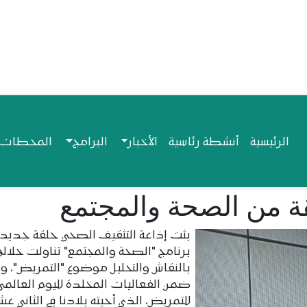
Navigation princip
الرئيسية
أنشطة رئاسية
الأخبار
البرامج
المحطات ا
 من الصحة والمجتمع
بثت إذاعة التثقيف الصحي حلقة جديد
برنامج "الصحة والمجتمع" تناولت خلاله
بالنقاش والتحليل موضوع "التمريض"، 
ضمن الفعاليات المخلدة لليوم العالمي
للتمريض، الذي أحيته بلادنا في الثاني عش