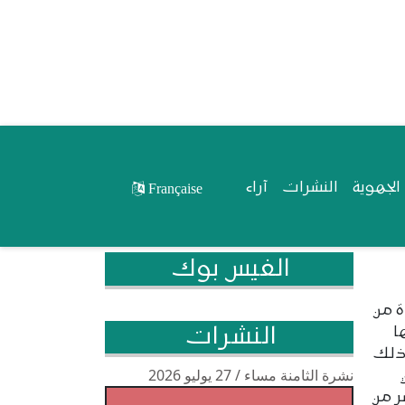
لجهوية
النشرات
آراء
Française
الفيس بوك
ة من
النشرات
ا
وذلك
نشرة الثامنة مساء / 27 يوليو 2026
ر من