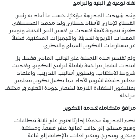
نقلة نوعية في البنية والبرامج
وقد شهدت المدرسة مؤخرًا، حسب ما أفاد به رئيس
القطاع الإداري الأستاذ خطاري ولد محمد المصطفى،
طفرة تنموية لافتة تجسدت في تحسين البنى التحتية، وتوفير
المعدات التربوية الحديثة، والتجهيزات المكتبية، فضلاً
عن مستلزمات التكوين العملي والنظري.
ولم تقتصر هذه النهضة على الجانب المادي فقط، بل
امتدت لتشمل مراجعة شاملة لبرامج التكوين، وتحديث
شروط الاكتتاب، وتطوير أساليب التدريب، واعتماد
معايير دقيقة لتقويم الأداء، بما يكفل تكوين معلمين
يمتلكون الكفاءة اللازمة لضمان جودة التعليم في مختلف
مراحله.
مرافق متكاملة لخدمة التكوين
تضم المدرسة مجمعًا إداريًا يحتوي على ثلاثة قطاعات
وسبع مصالح، إلى جانب ثمانية عشر قسماً، ومكتبة،
ومخزن، ومدرج، ومخبر لغات، بالإضافة إلى قاعة