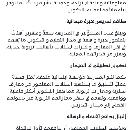
معلوماتية وقاعة استراحة، وخمسة عشر مرحاضًا، ما يوفر
بيئة ملائمة لعملية التكوين.
طاقم تدريسي بخبرة ميدانية
ويبلغ عدد المكوِّنين في المدرسة سبعةً وعشرين أستاذًا،
يتمتعون بخبرة واسعة في مجال التعليم والتكوين، ما يُسهم
في نقل المعارف والخبرات للطلاب بأساليب تربوية حديثة،
ويعزز من قدراتهم المهنية.
تكوين تطبيقي في الميدان
كما تتبع للمدرسة مؤسسة ابتدائية ملحقة، تمثل فضاءً
عمليًا لتطبيق ما يكتسبه الطلاب المعلمون من معارف
نظرية ومهارات تربوية، مما يجعل التكوين أكثر فاعلية
وواقعية، ويُسهم في صقل مهاراتهم التربوية قبل دخولهم
الفعلي إلى ميدان التدريس.
إقبال بدافع الانتماء والرسالة
ويؤكد الطلاب المعلمون أن دافعهم الأول للالتحاق