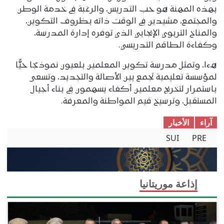
بهذه المهنة هو حب التدريس، والرغبة في خدمة الوطن
والمجتمع، مشيدين في الوقت ذاته بظروف التكوين،
والمناخ التربوي الإيجابي الذي توفره إدارة المدرسة،
وكفاءة الطاقم التدريسي.
ھءا، وتمثل مدرسة تكوين المعلمين بلعيون نموذجًا حيًّا
لمؤسسة تعليمية تجمع بين الأصالة والتجديد، وتسعى
باستمرار لتخريج معلمين أكفاء يسهمون في بناء أجيال
المستقبل، وترسيخ قيم المواطنة والمعرفة.
آراء
الأخبار
SUI
PRE
إذاعة موريتانيا