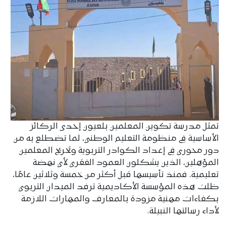
تمثل مدرسة تكوين المعلمين بلعيون إحدى الركائز
الأساسية في منظومة التعليم الوطني، لما تضطلع به من
دور محوري في إعداد الكوادر التربوية وتخريج المعلمين
المؤهلين، الذين يشكلون العمود الفقري لأي نهضة
تعليمية. فمنذ تأسيسها قبل أكثر من خمسة وثلاثين عامًا،
ظلت هذه المؤسسة الأكاديمية ترفد الميدان التربوي
بكفاءات مهنية مزودة بالمعارف والمهارات اللازمة
لأداء رسالتها النبيلة.