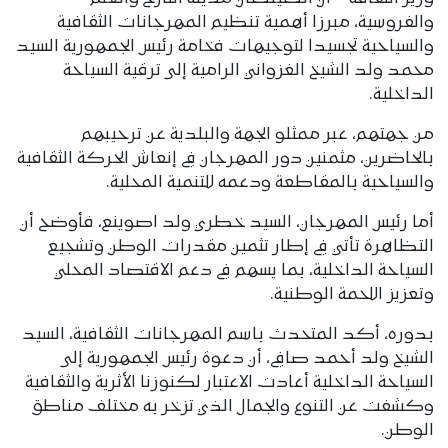
والفروسية، مبرزا أهمية تنظيم المهرجانات الثقافية
والسياحية تجسيدا لتوجيهات فخامة رئيس الجمهورية السيد
محمد ولد الشيخ الغزواني الرامية إلى ترقية السياحة
الداخلية.
من جهتهم، عبر ممثلو الجهة والبلدية عن ترحيبهم
بالحاضرين، مثمنين دور المهرجان في إنعاش الحركة الثقافية
والسياحية بالمقاطعة ودعمه للتنمية المحلية.
أما رئيس المهرجان، السيد خطري ولد اصوينع، فأوضح أن
التظاهرة تأتي في إطار تثمين مقدرات الوطن وتشجيع
السياحة الداخلية، بما يسهم في دعم الاقتصاد المحلي
وتعزيز اللحمة الوطنية.
بدوره، أكد المتحدث باسم المهرجانات الثقافية، السيد
الشيخ ولد أحمد صافي، أن دعوة رئيس الجمهورية إلى
السياحة الداخلية أعادت الاعتبار لكنوزنا الأثرية والثقافية
وكشفت عن التنوع والجمال الذي تزخر به مختلف مناطق
الوطن.