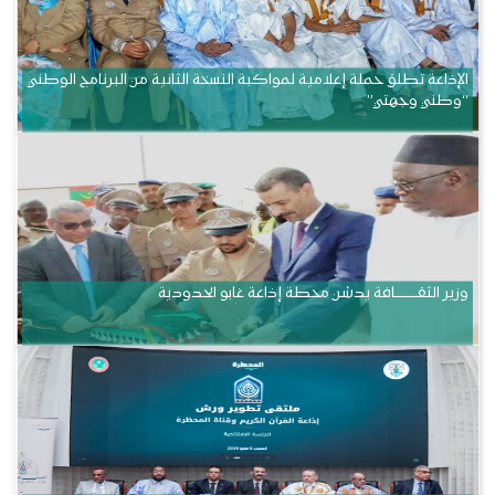
الإذاعة تطلق حملة إعلامية لمواكبة النسخة الثانية من البرنامج الوطني
“وطني وجهتي”
وزير الثقــــــــــافة يدشن محطة إذاعة غابو الحدودية