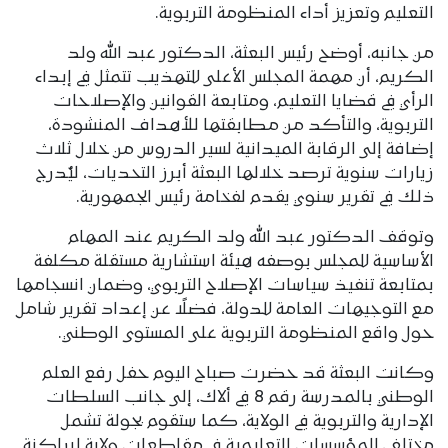
التعليم وتعزيز أداء المنظومة التربوية.
من جانبه، أوضح رئيس البعثة، الدكتور عبد الله ولد
الكريم، أن مهمة المجلس الأعلى للتهذيب تتمثل في إبداء
الرأي في قضايا التعليم، ومتابعة القوانين والإصلاحات
التربوية، والتأكد من مطابقتها للأهداف المنشودة،
إضافة إلى الرقابة الميدانية لسير الدروس من خلال ثلاث
زيارات سنوية ترصد خلالها البعثة أبرز التحديات، ليُدرج
ذلك في تقرير سنوي يقدم لفخامة رئيس الجمهورية.
وتوقف الدكتور عبد الله ولد الكريم عند المهام
الأساسية للمجلس بوصفه هيئة استشارية مستقلة مكلفة
بمتابعة تنفيذ سياسات الإصلاح التربوي، وضمان انسجامها
مع التوجيهات العامة للدولة، فضلًا عن إعداد تقرير شامل
حول واقع المنظومة التربوية على المستوى الوطني.
وكانت البعثة قد حضرت صباح اليوم حفل رفع العلم
الوطني بالمدرسة رقم 8 في ألاك، إلى جانب السلطات
الإدارية والتربوية في الولاية، كما ستقوم بجولة تشمل
مختلف المؤسسات التعليمية في مقاطعات ولاية لبراكنة.