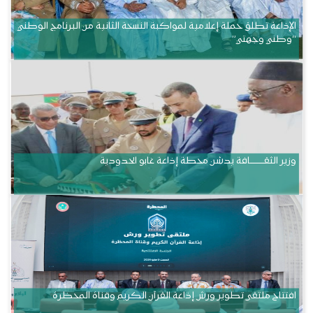
الإذاعة تطلق حملة إعلامية لمواكبة النسخة الثانية من البرنامج الوطني
“وطني وجهتي”
وزير الثقــــــــــافة يدشن محطة إذاعة غابو الحدودية
افتتاح ملتقى تطوير ورش إذاعة القرآن الكريم وقناة المحظرة