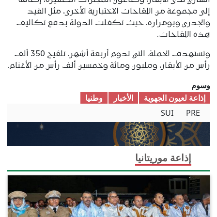
الساري لدى الأبقار، وطاعون المجترات الصغيرة، إضافة
إلى مجموعة من اللقاحات الاختيارية الأخرى، مثل القيد
والجدري وبومراره، حيث تكفلت الدولة بدفع تكاليف
هذه اللقاحات.
وتستهدف الحملة، التي تدوم أربعة أشهر، تلقيح 350 ألف
رأس من الأبقار، ومليون ومائة وخمسين ألف رأس من الأغنام.
وسوم
إذاعة لعيون الجهوية
الأخبار
وطنیا
SUI
PRE
إذاعة موريتانيا