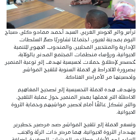
ترأس والي الحوض الغربي، السيد أحمد ممادو كلي، صباح
اليوم بمدينة لعيون، اجتماعًا تشاوريًا ضمّ السلطات
الإدارية والمنتخبين المحليين، والمندوب الجهوي للتنمية
الحيوانية، ورؤساء منظمات المجتمع المدني بالولاية،
خُصص لإطلاق حملات تحسيسية تهدف إلى توعية المنمين
بضرورة الانخراط في الحملة السنوية لتلقيح المواشي
وتحصينها من الأمراض الفتاكة.
وتهدف هذه الحملة التحسيسية إلى تصحيح المفاهيم
الخاطئة التي يحملها بعض المنمين حول عملية التلقيح،
والتي تشكل عائقًا أمام تحصين مواشيهم وحماية الثروة
الحيوانية.
وتسعى الحملة إلى تلقيح المواشي ضد مرضين خطيرين
يهددان الثروة الحيوانية، هما مرض ذات الرئة والجنب