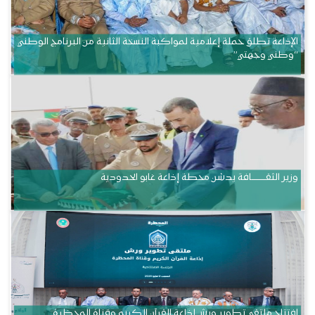
الإذاعة تطلق حملة إعلامية لمواكبة النسخة الثانية من البرنامج الوطني
“وطني وجهتي”
وزير الثقــــــــــافة يدشن محطة إذاعة غابو الحدودية
افتتاح ملتقى تطوير ورش إذاعة القرآن الكريم وقناة المحظرة