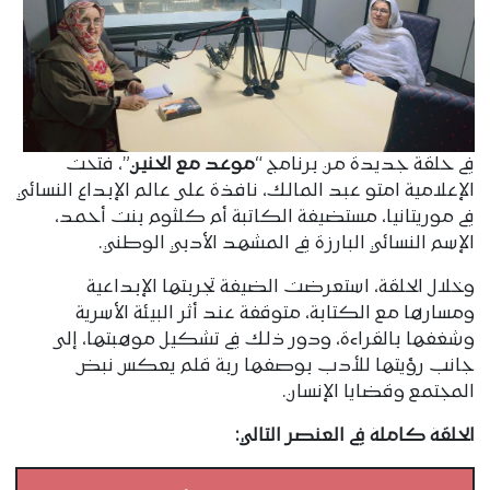
في حلقة جديدة من برنامج “
موعد مع الحنين
”، فتحت
الإعلامية امتو عبد المالك، نافذة على عالم الإبداع النسائي
في موريتانيا، مستضيفة الكاتبة أم كلثوم بنت أحمد،
الإسم النسائي البارزة في المشهد الأدبي الوطني.
وخلال الحلقة، استعرضت الضيفة تجربتها الإبداعية
ومسارها مع الكتابة، متوقفة عند أثر البيئة الأسرية
وشغفها بالقراءة، ودور ذلك في تشكيل موهبتها، إلى
جانب رؤيتها للأدب بوصفها ربة قلم يعكس نبض
المجتمع وقضايا الإنسان.
الحلقة كاملة في العنصر التالي: