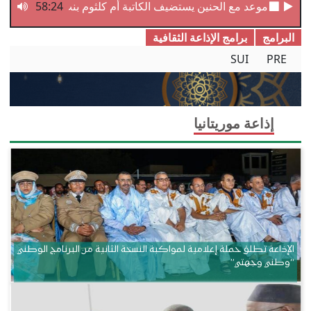
موعد مع الحنين يستضيف الكاتبة أم كلثوم بنت أحمد
58:24
البرامج
برامج الإذاعة الثقافیة
SUI
PRE
إذاعة موريتانيا
الإذاعة تطلق حملة إعلامية لمواكبة النسخة الثانية من البرنامج الوطني
“وطني وجهتي”