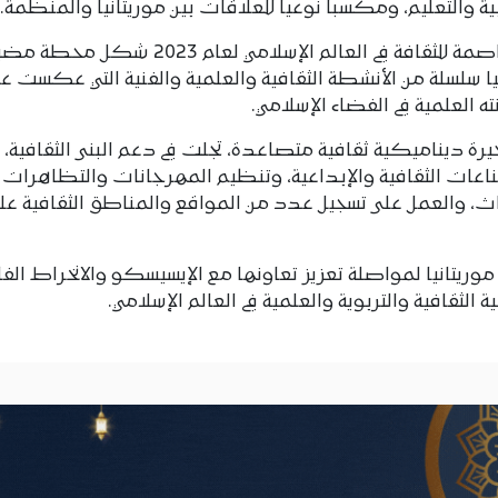
ية والتعليم، ومكسبا نوعيا للعلاقات بين موريتانيا والمنظمة.
كما أبرز معالي الوزير أن اختيار نواكشوط عاصمة للثقافة في العالم الإسلامي لعام 3
ا سلسلة من الأنشطة الثقافية والعلمية والفنية التي عكست ع
ته العلمية في الفضاء الإسلامي.
رة ديناميكية ثقافية متصاعدة، تجلت في دعم البنى الثقافية،
عات الثقافية والإبداعية، وتنظيم المهرجانات والتظاهرات
راث، والعمل على تسجيل عدد من المواقع والمناطق الثقافية عل
وريتانيا لمواصلة تعزيز تعاونها مع الإيسيسكو والانخراط الفا
 الثقافية والتربوية والعلمية في العالم الإسلامي.