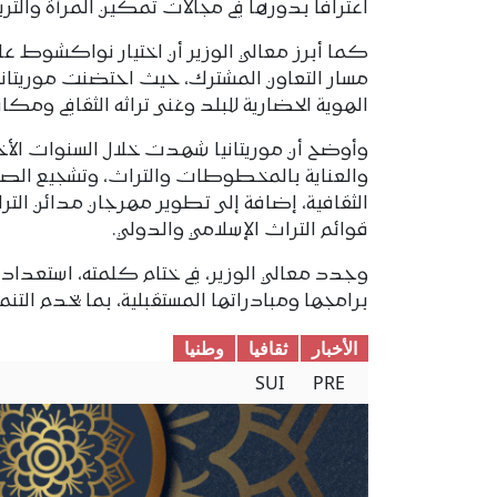
اعترافا بدورها في مجالات تمكين المرأة والترب
مسار التعاون المشترك، حيث احتضنت موريتاني
الهوية الحضارية للبلد وغنى تراثه الثقافي ومكان
وأوضح أن موريتانيا شهدت خلال السنوات الأخي
والعناية بالمخطوطات والتراث، وتشجيع الصنا
الثقافية، إضافة إلى تطوير مهرجان مدائن الت
قوائم التراث الإسلامي والدولي.
وجدد معالي الوزير، في ختام كلمته، استعداد م
برامجها ومبادراتها المستقبلية، بما يخدم التنمية
الأخبار
ثقافیا
وطنیا
SUI
PRE