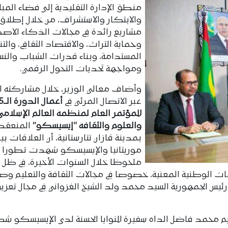
منطق الإدارة التقليدية إلى فضاء المبا
والابتكار والاستشراف، من خلال إطلاق
مشاريع رائدة في مجالات الذكاء الاص
وحماية التراث، والاقتصاد الثقافي، والتن
المستدامة، وبناء قدرات الشباب والنسا
ومواجهة تحديات التحول الرقمي.
وأضاف معالي الوزير، خلال مشاركته ا
عبر الاتصال المرئي في
أعمال ال
للمؤتمر العام لمنظمة العالم الإسلامي ل
والعلوم والثقافة “إيسيسكو”
المنعقد
بمدينة قازان تتارستانية، أن العلاقات بي
موريتانيا والإيسيسكو شهدت تطورا
ملحوظا خلال السنوات الأخيرة، في ظل ا
عات الوطنية المعنية، خصوصا في مجالات الثقافة والتعليم وص
رئيس الجمهورية السيد محمد ولد الشيخ الغزواني في مجال تعزيز
يم محمد فاضل الداه سفيرة للنوايا الحسنة لدى الإيسيسكو 