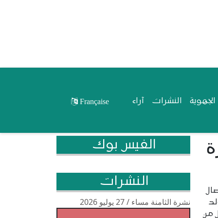
لجهوية
النشرات
آراء
Française
ة
الفيس بوك
النشرات
صال
نشرة الثامنة مساء / 27 يوليو 2026
لد
 من