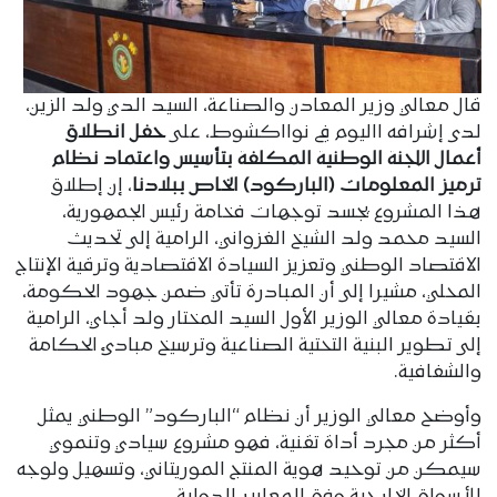
قال معالي وزير المعادن والصناعة، السيد الدي ولد الزين،
لدى إشرافه االيوم في نوااكشوط، على
حفل انطلاق
أعمال اللجنة الوطنية المكلفة بتأسيس واعتماد نظام
ترميز المعلومات (الباركود) الخاص ببلادنا
، إن إطلاق
هذا المشروع يجسد توجهات فخامة رئيس الجمهورية،
السيد محمد ولد الشيخ الغزواني، الرامية إلى تحديث
الاقتصاد الوطني وتعزيز السيادة الاقتصادية وترقية الإنتاج
المحلي، مشيرا إلى أن المبادرة تأتي ضمن جهود الحكومة،
بقيادة معالي الوزير الأول السيد المختار ولد أجاي، الرامية
إلى تطوير البنية التحتية الصناعية وترسيخ مبادئ الحكامة
والشفافية.
وأوضح معالي الوزير أن نظام “الباركود” الوطني يمثل
أكثر من مجرد أداة تقنية، فهو مشروع سيادي وتنموي
سيمكن من توحيد هوية المنتج الموريتاني، وتسهيل ولوجه
للأسواق الخارجية وفق المعايير الدولية.