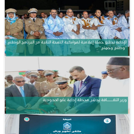
الإذاعة تطلق حملة إعلامية لمواكبة النسخة الثانية من البرنامج الوطني
“وطني وجهتي”
وزير الثقــــــــــافة يدشن محطة إذاعة غابو الحدودية