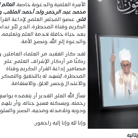
الأسرة العلمية والدعوية خاصة،
العالم ا
محمد عبد الرحمن ولد أحمد الملقب و
فتى
، عضو المجلس العلمي لإذاعة القرآن
الكريم وقناة المحظرة، الذي لبّى نداء 
بعد حياة حافلة بخدمة العلم وتعليمه،
والدعوة إلى الله، ونصح الأمة.
لقد كان الفقيد من العلماء العاملين، 
ركنًا من أركان الإشراف العلمي على
مضامين إذاعة القرآن الكريم وقناة
المحظرة، يُشهد له بالتحقيق والتمكن
والاعتدال وحسن الخلق، والاستقامة.
نسأل الله العلي القدير أن يتغمده بواسع
رحمته، ويسكنه فسيح جناته، وأن يلهم أ
وذويه وتلامذته ومحبيه، الصبر والسلوا
وإنا لله وإنا إليه راجعون.
انية