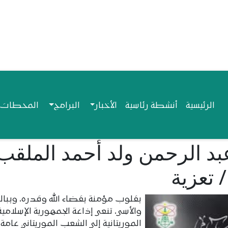
Navigation princip
الرئيسية
أنشطة رئاسية
الأخبار
البرامج
المحطات ا
عبد الرحمن ولد أحمد الملقب
 تعزية
بقلوب مؤمنة بقضاء الله وقدره، وببالغ
والأسى، تنعى إذاعة الجمهورية الإسلامية
الموريتانية إلى الشعب الموريتاني عامة،