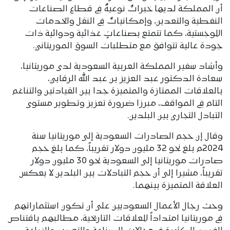
أن المملكة لديها خبراتٌ نوعيةٌ في قطاع الصناعات
النفطية والتعدين، وإمكانياتٌ في النقل والخدمات
اللوجستية، كما تتمتع بصناعاتٍ غذائية ودوائية ذات
جودة عالية تتوافق مع متطلبات السوق الموريتاني.
‎وأشاد سفير المملكة العربية السعودية لدى موريتانيا،
سعادة الدكتور عبد العزيز بن عبد الله الرقابي،
بالعلاقات الممتازة والمتميزة جدا بين القيادتين والتناغم
التام في المواقف، مبرزا ضرورة تعزيز وتطوير مستوى
التبادل التجاري بين البلدين.
‎وقال إن حجم الصادرات السعودية إلى موريتانيا سنة
2024م بلغ نحو 32 مليون دولار تقريباً، كما بلغ حجم
صادرات موريتانيا إلى السعودية نحو 30 مليون دولار
تقريباً، مشيرا إلى أن حجم التبادلات بين البلدين لا يعكس
العلاقة المتميزة بينهما.
وحث رجال الأعمال السعوديين على أن تكون استثماراتهم
في موريتانيا امتداداً للعلاقات التاريخية، مطالبهم باقتناص