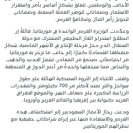
الأجانب والوطنيين، تتعلق بشكلٍ أساسي بأمن واستقرار
الاستثمار، وضماناتٍ لتوفير العملة الصعبة، وضماناتٍ
لتحويل رأس المال، وتكافؤ الفرص.
وعدّدت الوزيرة الفرص الواعدة في موريتانيا، قائلةً إن
انطلاق استخراج الغاز الطبيعي المشترك مع دولة
السنغال، الذي دخل مرحلة الإنتاج في الأشهر الماضية، شكل
منعطًفا اقتصاديًا كبيرًا، إلى جانب ما تزخر به موريتانيا
من احتياطاتٍ ضخمةٍ من المعادن، تشمل الحديد والذهب
والنحاس، مما سيجعلها واحدةً من أغنى الدول في المنطقة.
ولفتت الانتباه إلى الثروة السمكية الهائلة على طول
سواحل والتي تمتد لأكثر من 700 كيلومتر، والمقدرات
الزراعية الكبيرة على ضفاف النهر، والموقع الجغرافي
الفريد كبوابة بين إفريقيا والعالم العربي وأوروبا.
ودعت رجال الأعمال السعوديين إلى استكشاف هذه
الفرص والاستفادة منها عبر إبرام شراكاتٍ حقيقية مع
نظرائهم الموريتانيين.