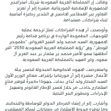
وقالت إن المملكة العربية السعودية شريك استراتيجي
للجمهورية الإسلامية الموريتانية، مشيرة إلى أن تعزيز
التعاون بين القطاعين الخاصين في البلدين ركيزة أساسية
لبناء شراكات مستدامة.
وأوضحت أن هذه الشراكات تمثل ترجمة عملية
للتوجهات الطموحة الواردة في برنامج فخامة رئيس
الجمهورية، السيد محمد ولد الشيخ الغزواني، “طموحي
للوطن”، وفي “رؤية المملكة العربية السعودية 2030” التي
أطلقها سمو الأمير محمد بن سلمان بن عبد العزيز آل
سعود، ولي العهد بالمملكة العربية السعودية.
واستعرضت الجهود الحكومية المبذولة لتحسين بيئة
الأعمال، مشيرة إلى أن موريتانيا بإشراف معالي الوزير الأول،
السيد المختار ولد أجاي، بذلت جهودًا كبيرةً لتوفير مناخٍ
استثماري جاذب من خلال تحسين الإطار القانوني وتسهيل
الإجراءات وتطوير البنى التحتية.
وأشارت إلى ان إنشاء المركز الدولي للوساطة والتحكيم،
وما توفره مدونة الاستثمار من ضماناتٍ لصالح المستثمرين