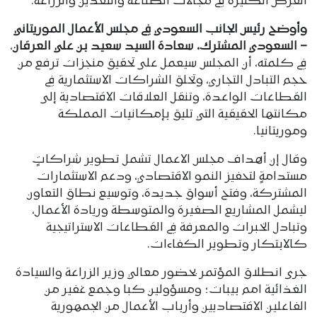
الفرص الكثيرة في مجالات الصناعة والتعدين والزراعة.
وأوضح رئيس الجانب السعودي في مجلس الأعمال الموريتاني
– السعودي المشترك، سعادة السيد سعيد بن علي العرقان
،
في كلمته، أن المجلس سيعمل على تحقيق منجزات ترفع من
حجم التبادل التجاري، وتخلق الشراكات الاستثمارية في
القطاعات الواعدة، وتنقل العلاقات الاقتصادية إلى
مكانتها الحقيقية التي تليق بإمكانيات المملكة
وموريتانيا.
وقال إن أهداف مجلس الاعمال تشمل تطوير شراكاتٍ
مستدامةٍ لتحفيز النمو الاقتصادي، ودعم الاستثمارات
المشتركة، وفتح أسواق جديدة، وتوسيع نطاق التعاون
ليشمل المشاريع الصغيرة والمتوسطة وريادة الأعمال،
وتبادل الخبرات والمعرفة في القطاعات الاستراتيجية
كالابتكار وتطوير الكفاءات.
جرى انطلاق المؤتمر بحضور معالي وزير الزراعة والسيادة
الغذائية امم بيبات؛ ومسؤولين كبا وجمع غفير من
الفاعلين الاقتصاديين وأرباب الأعمال من الجمهورية