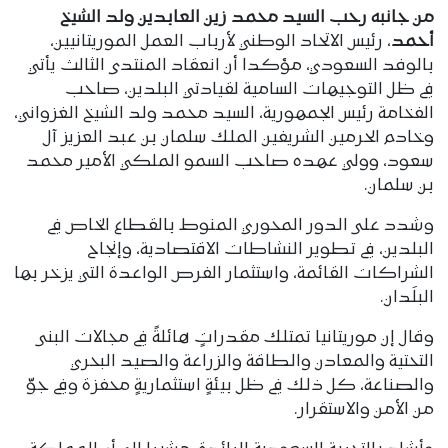
من جانبه رحب السيد محمد زين العابدين ولد الشيخ
أحمد
، رئيس الاتحاد الوطني لأرباب العمل الموريتانيين،
بالوفد السعودي، مؤكدا أن انعقاد المنتدى الثالث يأتي
في ظل التوجيهات السامية لقيادتي البلدين، صاحب
الفخامة رئيس الجمهورية، السيد محمد ولد الشيخ الغزواني،
وخادم الحرمين الشريفين الملك سلمان بن عبد العزيز آل
سعود، وولي عهده صاحب السمو الملكي الأمير محمد
بن سلمان.
وشدد على الدور المحوري المنوط بالقطاع الخاص في
البلدين، في تطوير النشاطات الاقتصادية، وإنجاح
الشراكات القائمة، واستثمار الفرص الواعدة التي يزخر بها
البلَدان.
وقال إن موريتانيا تمتلك مقدراتٍ هائلةً في مجالات البنى
التحتية والمعادن والطاقة والزراعة والصيد البحري
والصناعة، كل ذلك في ظل بيئةٍ استثماريةٍ محفزة وفي جوّ
من الأمن والاستقرار.