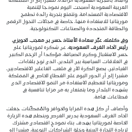
وأشاد بالتجربة السعودية الرائدة، مشيرا إلى أن المملكة
العربية السعودية أصبحت اليوم نموذجا للتنمية
الاقتصادية المستدامة، وتتمتع بتجربة رائدة تطمح
موريتانيا للاستفادة منها، خاصة في مجالات التحول الرقمي
والطاقة المتجددة والصناعات التكنولوجية.
وفي كلمته، عبّر سعادة الأستاذ حسن بن معجب الحويزي،
رئيس اتحاد الغرف السعودية
، عن شكره لموريتانيا على
حسن الاستقبال وكرم الضيافة، مؤكدا أن الزخم الكبير
في العلاقات السياسية بين البلدين، الذي توج بلقاءات
القيادتين، يضع الكرة الآن في ملعب الفاعلين الاقتصاديين،
مشيرا إلى أن الدور اليوم على القطاع الخاص في المملكة
وموريتانيا لتعظيم الاستفادة من النمو الاقتصادي الذي
يشهده البلدان وما يتمتعان به من مزايا تنافسية في
قطاعات هامة.
وأضاف أن كل هذه المزايا والحوافز والمُمكّنات جعلت
اتحاد الغرف السعودية يدرس الفرص وينظم هذه الزيارة
الخاصة لموريتانيا بهدف بناء نموذجٍ اقتصادي مشترك
لزيادة التجارة البينية وخلق الشراكات النوعية، مشيرا إلى