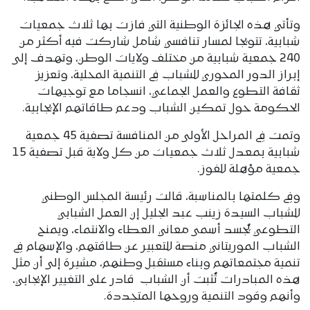
وتأتي هذه الجائزة الوطنية التي فازت بها ثلاث جمعيات
شبابية، تتويجا لمسار تنافسي شامل شاركت فيه أكثر من
240 جمعية شبابية من مختلف ولايات الوطن، وتهدف إلى
إبراز الدور المحوري للشباب في التنمية المحلية، وتعزيز
ثقافة التطوع والعمل الجماعي، انسجاما مع توجيهات
الحكومة حول تمكين الشباب ودعم طاقاتهم الإيجابية.
وتمت في المراحل الأولى من المنافسة تصفية 45 جمعية
شبابية بمعدل ثلاث جمعيات من كل ولاية قبل تصفية 15
جمعية مؤهلة للفوز.
وفي كلمتها بالمناسبة، قالت رئيسة المجلس الوطني
للشباب السيدة زينب عبد الجليل إن العمل الشبابي
التطوعي يُجسد أسمى معاني العطاء والانتماء، ويمنح
الشباب الموريتاني منصة للتعبير عن طاقتهم، والإسهام في
تنمية مجتمعاتهم وبناء مستقبل وطنهم، مشيرة إلى أن مثل
هذه المبادرات تُثبت أن الشباب قادر على التغيير الإيجابي،
وأنهم وقود التنمية وروحها المتجددة.