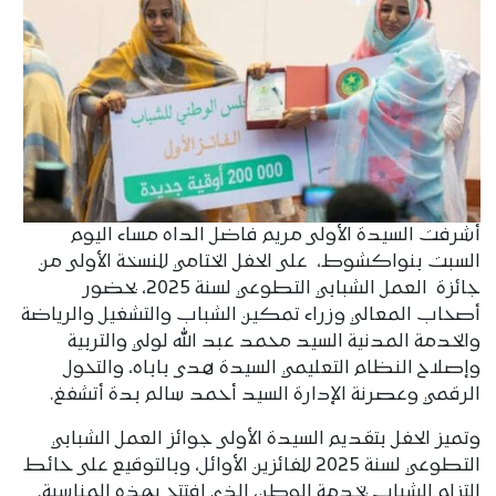
أشرفت السيدة الأولى مريم فاضل الداه مساء اليوم
السبت بنواكشوط، على الحفل الختامي للنسخة الأولى من
جائزة العمل الشبابي التطوعي لسنة 2025، بحضور
أصحاب المعالي وزراء تمكين الشباب والتشغيل والرياضة
والخدمة المدنية السيد محمد عبد الله لولي والتربية
وإصلاح النظام التعليمي السيدة هدى باباه، والتحول
الرقمي وعصرنة الإدارة السيد أحمد سالم بدة أتشفغ.
وتميز الحفل بتقديم السيدة الأولى جوائز العمل الشبابي
التطوعي لسنة 2025 للفائزين الأوائل، وبالتوقيع على حائط
التزام الشباب بخدمة الوطن، الذي افتتح بهذه المناسبة.