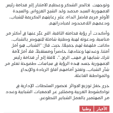
وتوجهت بخالص الشكر وعظيم الامتنان إلى فخامة رئيس
الجمهورية السيد محمد ولد الشيخ الغزواني، والسيدة
الأولى مريم فاضل الداه، على رعايتهم الكريمة للشباب،
ودعمهم اللامحدود لمبادراتهم.
وأكدت أن رؤية فخامته الثاقبة، التي عبّر عنها في أكثر من
مناسبة، ودعوته لهبة وطنية شاملة للنهوض بالشباب،
كانت ملهمة لهم جميعًا، حيث قال: “الشباب هو أمل
أمتنا، وعدتها وعتادها، حاضراً ومستقبلاً، فلا أمل لأمة
تترك شبابها في مهب الريح..”، لافتة إلى أن فخامة رئيس
الجمهورية جسد هذه الرؤية في سياسات طموحة تعلي من
شأن الشباب، وتفتح أمامهم آفاق الريادة والإبداع
والمواطنة الفاعلة،
جرى حفل توزيع الجوائز بحضور السلطات الإدارية في
نواكشوط الغربية وممثلين عن الجمعيات الشبابية وعدد
من المهتمين بالعمل الشبابي التطوعي.
الأخبار
وطنیا