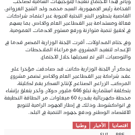
ويأتي هذا الاجتماع تنفيذا للتوجيهات السامية لصاحب
الفخامة رئيس الجمهورية، السيد محمد ولد الشيخ الغزواني،
القاضية بتطوير البنى التحتية الحيوية عبر اعتماد شراكات
فعالة ومستدامة بين القطاعين العام والخاص، بما يسهم
في تحقيق تنمية متوازنة ورفع مستوى الخدمات العمومية.
وفي ختام المداولات، أقرت اللجنة الوزارية المضي قدما في
الإعداد لتنفيذ المشروع، مع مراعاة الملاحظات
والتوصيات التي تم تسجيلها خلال الاجتماع.
يذكر أن اللجنة الوزارية كانت قد صادقت مؤخرا على
عقد شراكة بين القطاعين العام والخاص تضمن مشروع
المركب الزراعي الصناعي لإنتاج السكر بفم لكليتة،
بتكلفة استثمارية تبلغ 446 مليون دولار، وآخر يتعلق بإنشاء
محطة كهربائية بقدرة 60 ميغاوات من الطاقة النظيفة
في انواكشوط، وذلك في إطار الجهود الرامية لتنويع
الاقتصاد الوطني ودفع جهود التنمية في البلد.
اقتصادیا
الأخبار
وطنیا
SUI
PRE