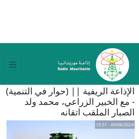
تجاوز إلى المحتوى الرئيسي
الإذاعة الريفية || (حوار في التنمية)
- مع الخبير الزراعي، محمد ولد
الصبار الملقب اتقانه
09/06/2024 - 15:51