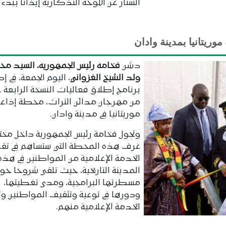
الستار عن اللوحة التذكارية إيذانا ببدء
ريتانيا بمدينة وادان
دشن
فخامة رئيس الجمهورية، السيد مح
ولد الشيخ الغزواني
، اليوم الجمعة، في إ
برنامج إطلاق فعاليات النسخة الرابعة 
من مهرجان مدائن التراث، محطة إذاعة
موريتانيا في مدينة وادان.
وتجول فخامة رئيس الجمهورية داخل مخ
غرف هذه المحطة التي ستساهم في تق
الخدمة الإعلامية من المواطنين في هذه
المدينة التاريخية، حيث تلقى شروحا حو
مسطرتها البرامجية، ومدى تغطيتها،
ودورها في توعية وتثقيف المواطنين و
الخدمة الإعلامية منهم.