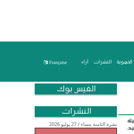
لجهوية
النشرات
آراء
Française
الفيس بوك
النشرات
لة
نشرة الثامنة مساء / 27 يوليو 2026
يد
،