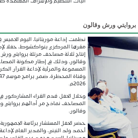
آليات التنظيم والإشراف المعتمدة ضم
ة بروايتي ورش وقالون
نظمت إذاعة موريتانيا، اليوم الخميس ف
مقرها المركزي بنواكشوط، حفلا لإ
إنتاج ثلاثة مصاحف مرتلة بروايتي ورش
وقالون، وذلك في إطار مكونة المص
المسموعة والمرئية لإذاعة القرآن الكر
2026م.
وخلال الحفل، قدم القراء المشاركون في
المصاحف نماذج من أدائهم بروايتي و
وقالون.
حضر الحفل المستشار برئاسة الجمهورية،
أحمد ولد النيني، والمدير العام لإذاعة