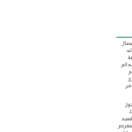
تصال
لد
ة
داتي
ى
برى
من
ول
،
لسيد
ستعرض