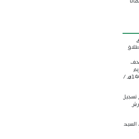
انا
ي
طلاق
احف
يم
وقناة المحظرة، ضمن برامج موسم 1447هـ /
 تسجيل
رش
 السيد