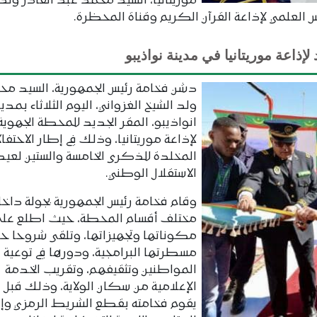
موريتانيا، السيد محمد عبد القادر ولد
 العلمي لإذاعة القرآن الكريم وقناة المحظرة.
ذاعة موريتانيا في مدينة نواذيبو
دشن فخامة رئيس الجمهورية، السيد مح
ولد الشيخ الغزواني، اليوم الثلاثاء بمدين
انواذيبو، المقر الجديد للمحطة الجهوية
لإذاعة موريتانيا، وذلك في إطار الاحتفا
المخلدة للذكرى الخامسة والستين لعيد
الاستقلال الوطني.
وقام فخامة رئيس الجمهورية بجولة داخل
مختلف أقسام المحطة، حيث اطلع على
مكوناتها وتجهيزاتها، وتلقى شروحا ح
مسطرتها البرامجية، ودورها في توعية
المواطنين وتثقيفهم، وتقريب الخدمة
الإعلامية من سكان الولاية، وذلك قبل أ
يقوم فخامته بقطع الشريط الرمزي وإز