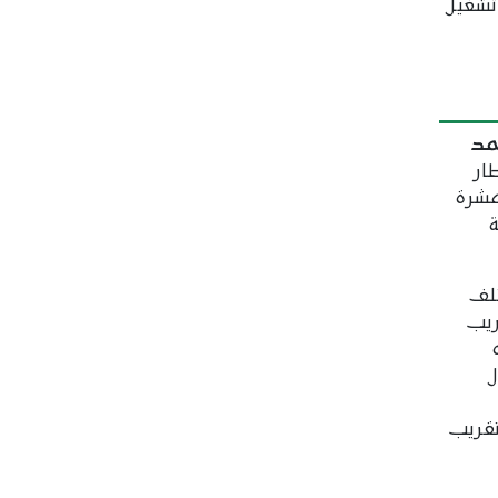
 تشغيل
مد
طار
عشرة
تلف
ريب
ل
تقريب