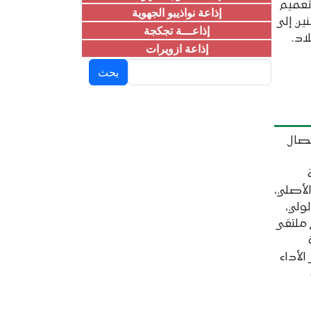
تعميم
إذاعة نواذيبو الجهوية
ين إلى
إذاعـــة تجكجة
اد.
إذاعة ازويرات
بحث
تصال
لأصلي،
ولي،
 ملتقى
لأداء