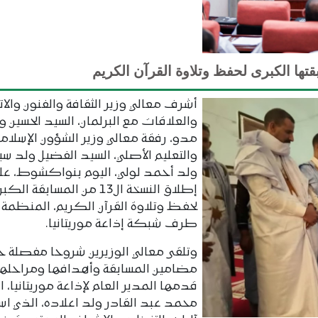
أشرف معالي وزير الثقافة والفنون والا
والعلاقات مع البرلمان، السيد الحسين و
مدو، رفقة معالي وزير الشؤون الإسلامي
والتعليم الأصلي، السيد الفضيل ولد سي
ولد أحمد لولي، اليوم بنواكشوط، عل
إطلاق النسخة ال13 من المسابقة الك
لحفظ وتلاوة القرآن الكريم، المنظمة 
طرف شبكة إذاعة موريتانيا.
وتلقى معالي الوزيرين شروحا مفصلة ح
مضامين المسابقة وأهدافها ومراحلها
قدمها المدير العام لإذاعة موريتانيا، ا
محمد عبد القادر ولد اعلاده، الذي ا