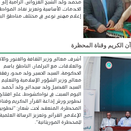
محمد ولد الشيخ الغزواني، الرامية إلى 
الخدمات الأساسية وتعزيز نفاذ المواطن
إعلام مهني نوعي في مختلف مناطق البل
آن الكريم وقناة المحظرة
أشرف معالي وزير الثقافة والفنون والا
والعلاقات مع البرلمان، الناطق باسم
الحكومة، السيد الحسين ولد مدو، رفقة
معالي وزير الشؤون الإسلامية والتعليم ا
السيد الفضيل ولد سيداتي ولد أحمد ل
اليوم السبت في نواكشوط، على افتتاح
تطوير ورش إذاعة القرآن الكريم وقناة
المحظرة، المنعقد تحت شعار: “تطوير ا
الإعلامي القرآني وتعزيز الرسالة العلمية
للمحظرة الموريتانية”.