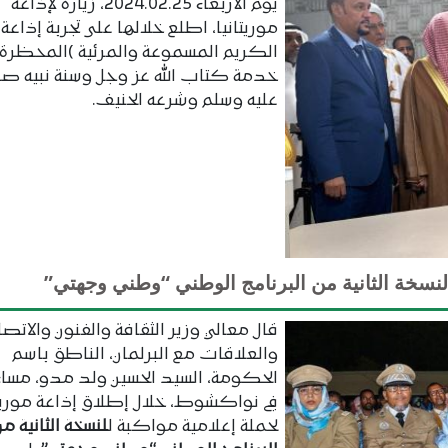
يوم الأربعاء 2024.02.25، زيارة لإذاعة
موريتانيا، اطلع خلالها على تجربة إذاعة 
الكريم المسموعة والمرئية )المحظرة(
خدمة كتاب الله عز وجل وسنة نبيه صلى
عليه وسلم وشرعه الحنيف.
النسخة الثانية من البرنامج الوطني “وطني وجهتي”
قال معالي وزير الثقافة والفنون والاتصا
والعلاقات مع البرلمان، الناطق باسم
الحكومة، السيد الحسين ولد مدو، مساء 
في نواكشوط، خلال إطلاق إذاعة موريتا
لحملة إعلامية مواكبة ل
لنسخة الثانية من