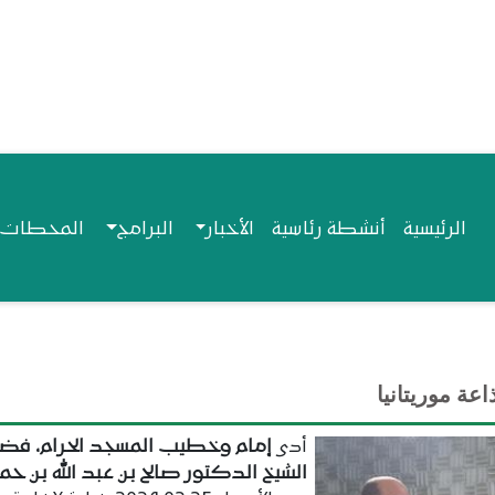
Navigation princip
الرئيسية
أنشطة رئاسية
الأخبار
البرامج
المحطات ا
اعة موريتانيا
أدى
إمام وخطيب المسجد الحرام، فضي
الشيخ الدكتور صالح بن عبد الله بن حم