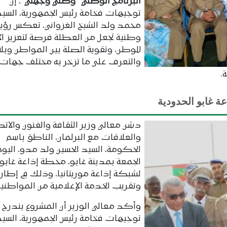
البرنامج الوطني “وطني وجهتي”
، إن
توجيهات فخامة رئيس الجمهورية، السي
محمد ولد الشيخ الغزواني، تعكس رؤية
وطنية تجعل من العطلة فرصة لتعزيز الا
للوطن، وتقوية الصلة بين المواطن وبلا
والتعرف على ما تزخر به مختلف جهات
.
عة غابو الحدودية
دشن معالي وزير الثقافة والفنون والاتص
والعلاقات مع البرلمان، الناطق باسم
الحكومة، السيد الحسين ولد مدو، اليوم
الجمعة بمدينة غابو، محطة إذاعة غابو ا
لشبكة إذاعة موريتانيا، وذلك في إطار 
وتقريب الخدمة الإعلامية من المواطنين
وأكد معالي الوزير أن المشروع يندرج
توجيهات فخامة رئيس الجمهورية، السي