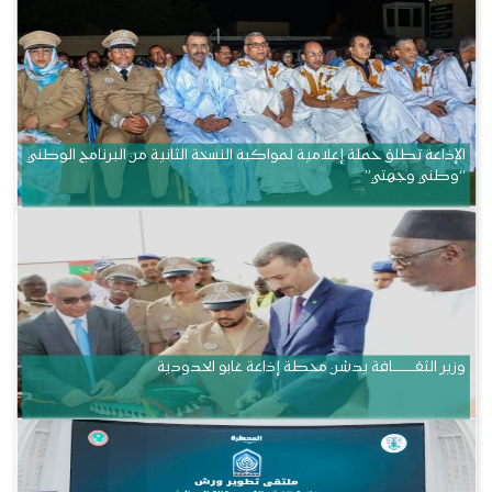
الإذاعة تطلق حملة إعلامية لمواكبة النسخة الثانية من البرنامج الوطني
“وطني وجهتي”
وزير الثقــــــــــافة يدشن محطة إذاعة غابو الحدودية