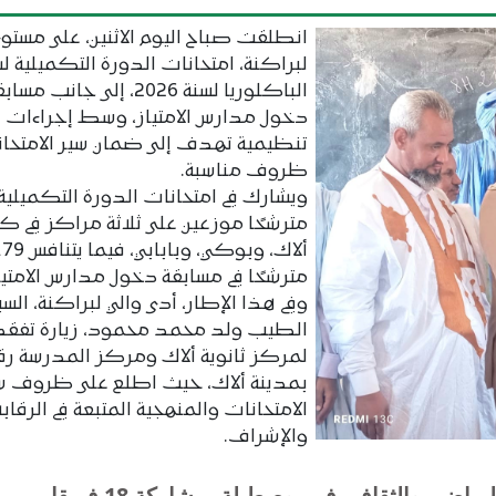
انطلقت صباح اليوم الاثنين، على مستوى
لبراكنة، امتحانات الدورة التكميلية 
الباكلوريا لسنة 2026، إلى جانب مسا
دخول مدارس الامتياز، وسط إجراءات
تنظيمية تهدف إلى ضمان سير الامتحان
ظروف مناسبة.
مترشحًا موزعين على ثلاثة مراكز في ك
ألاك، وبوكي، وبابابي، فيما ي
مترشحًا في مسابقة دخول مدارس الامتيا
وفي هذا الإطار، أدى والي لبراكنة، الس
الطيب ولد محمد محمود، زيارة تفقد
بمدينة ألاك، حيث اطلع على ظروف س
الامتحانات والمنهجية المتبعة في الرقابة
والإشراف.
اضي والثقافي في بوصطيلة بمشاركة 18 فريقا