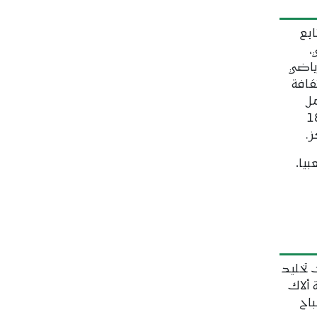
بع
،
ياضي
قافة
ل
ة المستقبل"، بمشاركة 18
.
يا،
 تخليد
ألاك
باح