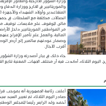
وزارة الشؤون الخارجية والتعاون الإفريق
والموريتانيين في الخارج ووزارة الدفاع 
المتقاعدين وأولاد الشهداء والأجهزة الأ
اتصالات مكثفة مع السلطات في جمه
مالي، للوقوف على ملابسات توقيف م
من المواطنين الموريتانيين داخل الأراض
المالية، والعمل على تأمين الإفراج عنهم
وضمان عودتهم سالمين إلى أرض الوطن
أقرب الآجال.
جاء ذلك في بيان أصدرته وزارة الشؤون
خارج، اليوم الثلاثاء، أكدت فيه أن مختلف الجهات المعنية تتابع ا
م
أعلنت رئاسة الجمهورية أنه بموجب قرا
صادر اليوم الثلاثاء، تم تعيين السيد سي
أحمد ولد الرايس رئيسا للمجلس الوطني