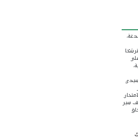
دغة،
سنة 2026، بمشاركة 56 مترشحًا
لى
،
سيدي
متحان
ف سير
اق
ك