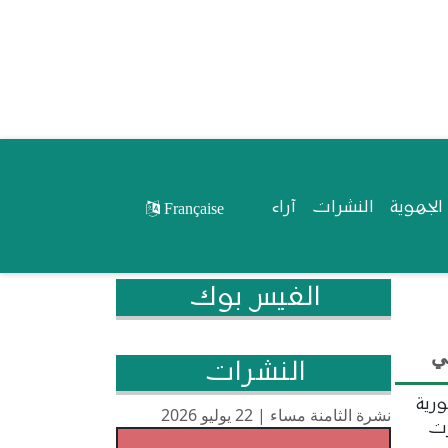
لجهوية
النشرات
آراء
Française
الفيس بوك
ي
النشرات
رية
نشرة الثامنة مساء | 22 يوليو 2026
رت