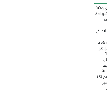
 ولاية
لشهادة
بقة
ات في
ويشارك في امتحانات الدورة التكميلية 235
ل من
تنافس 179
ز.
يد
ية
لمركز ثانوية ألاك ومركز المدرسة رقم (5)
ير