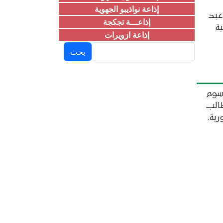
إذاعة نواذيبو الجهوية
عبد
إذاعـــة تجكجة
ة
إذاعة ازويرات
بحث
سوم
طالب
ية.