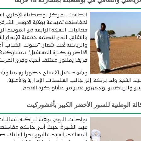
انطلقت بمركز بوصطيلة الإداري، التا
لمقاطعة تمبدغة بولاية الحوض الشرقي
فعاليات النسخة الرابعة من الموسم الر
والثقافي، الذي تنظمه جمعية الإبداع للث
والرياضة تحت شعار: "صوت الشباب أم
الحاضر وركيز
فريقا يمثلون مختلف أحياء وقرى المركز
وشهد حفل الافتتاح حضورا رسميا وشعب
 الشيخ ولد بركه، إلى جانب السلطات الإدارية والأمنية،
ويين والرياضيين، وجمهور غفير من عشاق كرة القدم.
الة الوطنية للسور الأخضر الكبير بأغشوركيت
تواصلت اليوم، بولاية لبراكنه، فعاليات
عيد الشجرة، حيث أدى حاكم مقاطعة 
المساعد، السيد عاليون بدرا انيانك، ص