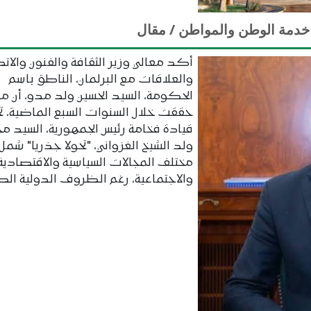
 خدمة الوطن والمواطن / مقال
أكد معالي وزير الثقافة والفنون والات
والعلاقات مع البرلمان، الناطق باسم
الحكومة، السيد الحسين ولد مدو، أن مور
حققت خلال السنوات السبع الماضية، 
قيادة فخامة رئيس الجمهورية، السيد م
ولد الشيخ الغزواني، "تحولا جذريا" شمل
مختلف المجالات السياسية والاقتصادية
والاجتماعية، رغم الظروف الدولية الص