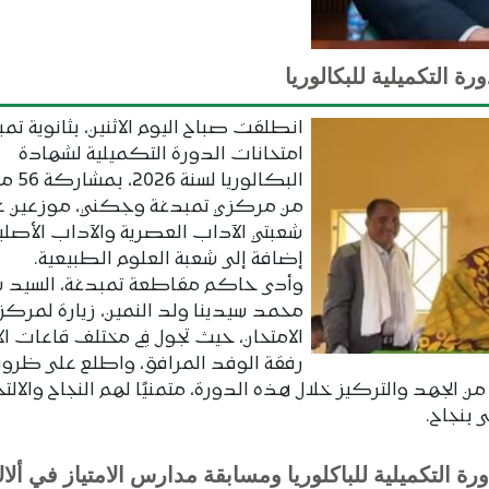
ة التكميلية للبكالوريا
انطلقت صباح اليوم الاثنين، بثانوية تمب
امتحانات الدورة التكميلية لشهادة
البكالوريا ل
من مركزي تمبدغة وجكني، موزعين ع
شعبتي الآداب العصرية والآداب الأصلية
إضافة إلى شعبة العلوم الطبيعية.
وأدى حاكم مقاطعة تمبدغة، السيد 
محمد سيدينا ولد النمين، زيارة لمركز
الامتحان، حيث تجول في مختلف قاعات الا
رفقة الوفد المرافق، واطلع على ظرو
الجهد والتركيز خلال هذه الدورة، متمنيًا لهم النجاح والالتح
 بنجاح.
رة التكميلية للباكلوريا ومسابقة مدارس الامتياز في ألا