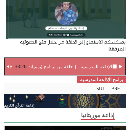
يمكنكم الاستماع إلى الحلقة من خلال فتح
الصوتية
المرفقة:
33:26
الإذاعة المدرسية || حلقة من برنامج (يوميات مدرس)
برامج الإذاعة المدرسیة
SUI
PRE
إذاعة موريتانيا