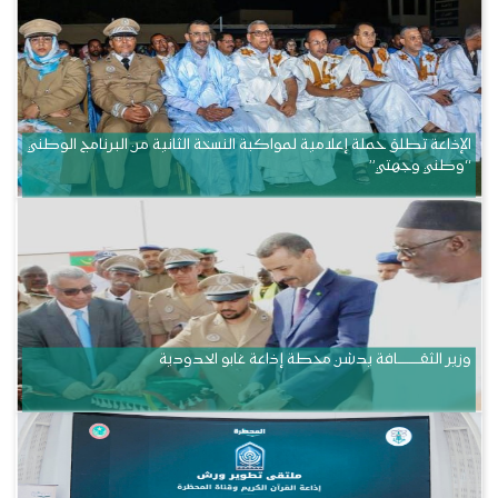
الإذاعة تطلق حملة إعلامية لمواكبة النسخة الثانية من البرنامج الوطني
“وطني وجهتي”
وزير الثقــــــــــافة يدشن محطة إذاعة غابو الحدودية