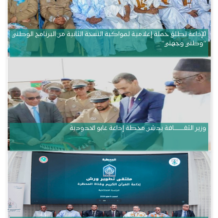
الإذاعة تطلق حملة إعلامية لمواكبة النسخة الثانية من البرنامج الوطني
“وطني وجهتي”
وزير الثقــــــــــافة يدشن محطة إذاعة غابو الحدودية