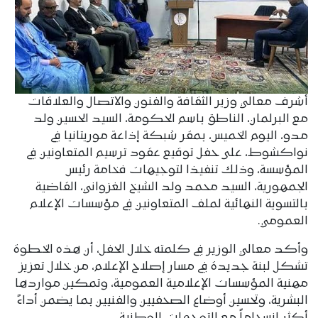
أشرف معالي وزير الثقافة والفنون والاتصال والعلاقات
مع البرلمان، الناطق باسم الحكومة، السيد الحسين ولد
مدو، اليوم الخميس، بمقر شبكة إذاعة موريتانيا في
نواكشوط، على حفل توقيع عقود ترسيم المتعاونين في
المؤسسة، وذلك تنفيذا لتوجيهات فخامة رئيس
الجمهورية، السيد محمد ولد الشيخ الغزواني، القاضية
بالتسوية النهائية لملف المتعاونين في مؤسسات الإعلام
العمومي.
وأكد معالي الوزير في كلمته خلال الحفل، أن هذه الخطوة
تشكل لبنة جديدة في مسار إصلاح الإعلام، من خلال تعزيز
مهنية المؤسسات الإعلامية العمومية، وتمكين مواردها
البشرية، وتحسين أوضاع الصحفيين والفنيين بما يضمن أداءً
أكثر انسجاماً مع التوجهات الوطنية.