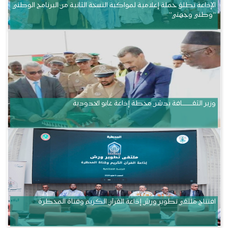
الإذاعة تطلق حملة إعلامية لمواكبة النسخة الثانية من البرنامج الوطني
“وطني وجهتي”
وزير الثقــــــــــافة يدشن محطة إذاعة غابو الحدودية
افتتاح ملتقى تطوير ورش إذاعة القرآن الكريم وقناة المحظرة