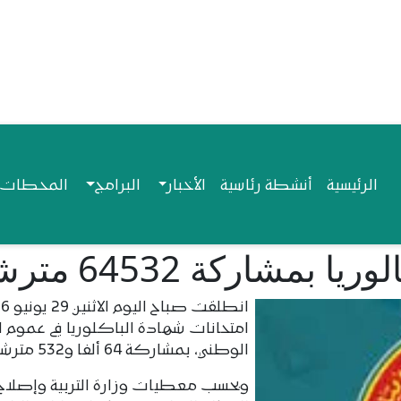
Navigation princip
الرئيسية
أنشطة رئاسية
الأخبار
البرامج
المحطات ا
مشاركة 64532 مترشحا
امتحانات شهادة الباكلوريا في عموم ا
الوطني، بمشاركة 64 ألفا و532 مترشحا.
وبحسب معطيات وزارة التربية وإصلاح