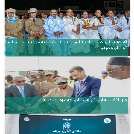
الإذاعة تطلق حملة إعلامية لمواكبة النسخة الثانية من البرنامج الوطني
“وطني وجهتي”
وزير الثقــــــــــافة يدشن محطة إذاعة غابو الحدودية