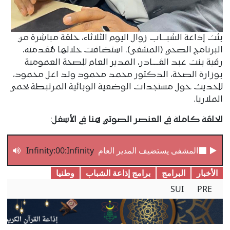
بثت إذاعة الشبـــاب زوال اليوم الثلاثاء، حلقة مباشرة من
البرنامج الصحي (المشفى). استضافت خلالها مُقدمته،
رقية بنت عبد القــــادر، المدير العام للصحة العمومية
بوزارة الصحة، الدكتور محمد محمود ولد اعل محمود،
للحديث حول مستجدات الوضعية الوبائية المرتبطة بحمى
الملاريا.
الحلقة كاملة في العنصر الصوتي هنا في الأسفل
:
المشفى يستضيف المدير العام للصحة العمومية
Infinity:00:Infinity
الأخبار
البرامج
برامج إذاعة الشباب
وطنیا
SUI
PRE