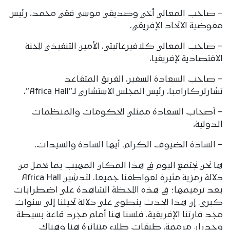
– صاحب المعالي أخي وصديقي موسى فقي محمد، رئيس
مفوضية الاتحاد الإفريقي،
– صاحب المعالي كلافيرغاتيتي، الأمين التنفيذي للجنة
الاقتصادية لإفريقيا،
– صاحب السعادة السفير، الفريق المتقاعد
تشارلزكارامبا، رئيس المجلس الاستشاري لـ”Africa Hall”،
– أصحاب السعادة ممثلي الحكومات والمنظمات
الدولية،
– السادة الضيوف الكرام، أيها السادة والسيدات،
ها نحن نجتمع اليوم في هذا المكان المهيب بما يحمل من
دلالة رمزية مثيرة لعواطفنا جميعا، لتدشين Africa Hall
بعد ترميمها؛ في هذه اللحظة الشاهدة على اضطرابات
كبرى. إن هذا الحدث ينطوي على دلالة تحيلنا إلى سنوات
مجد قارتنا الإفريقية، فلسنا هنا أمام مجرد قاعة بسيطة
وجدران مرممة، طبقات طلاء متناثرة هنا وهناك