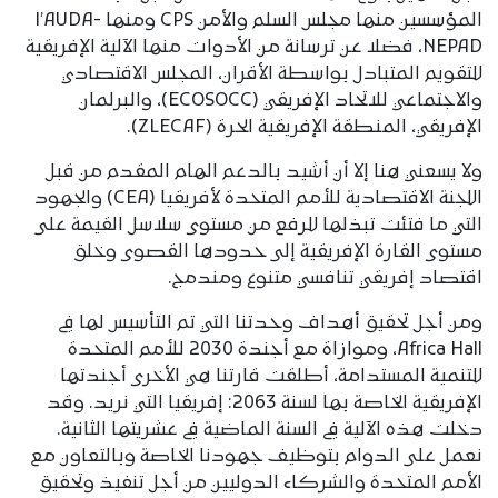
المؤسسين منها مجلس السلم والأمن CPS ومنها l’AUDA-
NEPAD، فضلا عن ترسانة من الأدوات منها الآلية الإفريقية
للتقويم المتبادل بواسطة الأقران، المجلس الاقتصادي
والاجتماعي للاتحاد الإفريقي (ECOSOCC)، والبرلمان
الإفريقي، المنطقة الإفريقية الحرة (ZLECAF).
ولا يسعني هنا إلا أن أشيد بالدعم الهام المقدم من قبل
اللجنة الاقتصادية للأمم المتحدة لأفريقيا (CEA) والجهود
التي ما فتئت تبذلها للرفع من مستوى سلاسل القيمة على
مستوى القارة الإفريقية إلى حدودها القصوى وخلق
اقتصاد إفريقي تنافسي متنوع ومندمج.
ومن أجل تحقيق أهداف وحدتنا التي تم التأسيس لها في
Africa Hall، وموازاة مع أجندة 2030 للأمم المتحدة
للتنمية المستدامة، أطلقت قارتنا هي الأخرى أجندتها
الإفريقية الخاصة بها لسنة 2063: إفريقيا التي نريد. وقد
دخلت هذه الآلية في السنة الماضية في عشريتها الثانية.
نعمل على الدوام بتوظيف جهودنا الخاصة وبالتعاون مع
الأمم المتحدة والشركاء الدوليين من أجل تنفيذ وتحقيق