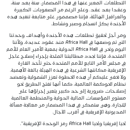
التطلعات المعبر عنها في هذا المضمار، سنة بعد سنة،
وعقدا بعد عقد. وعلى الرغم من الصعوبات الكبيرة
والعراقيل الهائلة، فإننا مصممون على متابعة تنفيذ هذه
الأجندة بكل انسجام وصبر ونشاط.
ومن أجل تحقيق تطلعات هذه الأجندة وأهداف وحدتنا
التي تم وضعها في Africa Hall منذ عقود عديدة، ولأننا
اليوم ونحن في Africa Hall الدولية بمعية الأمين العام للأمم
المتحدة، فإننا نجدد مطالبتنا الملحة بإجراء إصلاح عاجل
في مجلس الأمن التابع للأمم المتحدة حتى تأخذ القارة
الإفريقية مكانتها الشرعية في هذه الهيئة بالغة الأهمية.
ولا يخفى عليكم أن هذه الخطوة تعزز الشمولية وتعضد
نظام الحوكمة العالمية، كما أنها تفتح الطريق نحو
إصلاحات ضرورية إلى حد كبير يتعين إجراؤها على
مستوى المؤسسات المالية الدولية والمنظمة العالمية
للتجارة، وهي ستمكن في هذا المضمار من معالجة مسألة
المديونية الإفريقية في أقرب الآجال.
تحيا إفريقيا وتحيا Africa Hall رمز الوحدة الإفريقية”.