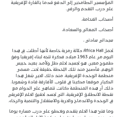
المؤسسين الطامحين إلى الدفع قدما بالقارة الإفريقية
على درب التقدم والرقي.
أصحاب الفخامة،
أصحاب المعالي والسعادة،
سيداتي سادتي ،
تحمل Africa Hall دلالة رمزية خاصة لأنها أظلت في هذا
اليوم من عام 1963 ميلاد فكرة تتجه لبناء إفريقيا وفق
طموح معين، هو تجسيد لحلم ظل ولأمد بعيد حبيس
الوهم، فأصبح منذ تلك اللحظة حقيقة تحت مسمى
منظمة الوحدة الإفريقية. منذ ذلك الحين شغل هذا
الكيان موقعا مكينا في قلوب الأفارقة قادة وشعوبا.
ذلك أن هذه المنظمة كانت تتماهى على الدوام مع
نقطة الانطلاق الإفريقية، التي تجسد تحقيق الحلم الإفريقي
في الوحدة والاندماج والحرية والاستقلال والتنمية والرخاء.
وما فتئ هذا الحلم يتقدم ويخطو على درب مساره يوما