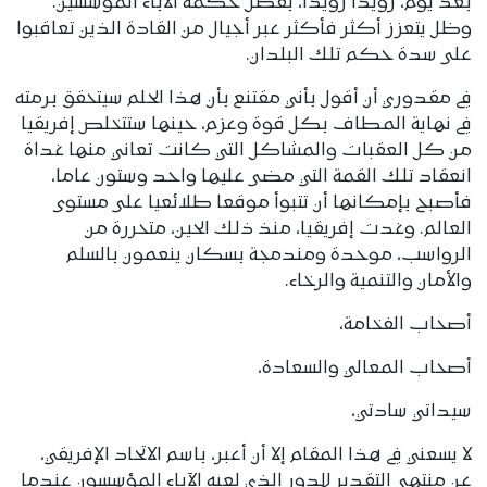
بعد يوم، رويدا رويدا، بفضل حكمة الآباء المؤسسين.
وظل يتعزز أكثر فأكثر عبر أجيال من القادة الذين تعاقبوا
على سدة حكم تلك البلدان.
في مقدوري أن أقول بأني مقتنع بأن هذا الحلم سيتحقق برمته
في نهاية المطاف بكل قوة وعزم، حينها ستتخلص إفريقيا
من كل العقبات والمشاكل التي كانت تعاني منها غداة
انعقاد تلك القمة التي مضى عليها واحد وستون عاما،
فأصبح بإمكانها أن تتبوأ موقعا طلائعيا على مستوى
العالم. وغدت إفريقيا، منذ ذلك الحين، متحررة من
الرواسب، موحدة ومندمجة بسكان ينعمون بالسلم
والأمان والتنمية والرخاء.
أصحاب الفخامة،
أصحاب المعالي والسعادة،
سيداتي سادتي،
لا يسعني في هذا المقام إلا أن أعبر، باسم الاتحاد الإفريقي،
عن منتهى التقدير للدور الذي لعبه الآباء المؤسسون عندما