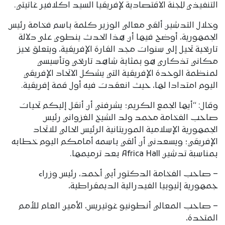
التنفيذي للجنة الاقتصادية لإفريقيا السيد اكلافير غاتيتي.
وخلال التدشين ألقى معالي الوزير كلمة باسم فخامة رئيس
الجمهورية، أوضح فيها أن هذا الحدث ينطوي على دلالة
تاريخية تحيل إلى سنوات مجد القارة الإفريقية، ويتعلق بحيز
مكاني تذكاري هو بمثابة شاهد تاريخي وتأسيسي
لمنظمة الوحدة الإفريقية التي يشكل الاتحاد الإفريقي
اليوم امتدادا لها، حيث انعقدت فيه أول قمة إفريقية.
وقال: “أيها الجمع الكريم؛ يشرفني أن أنقل إليكم تحيات
صاحب الفخامة محمد ولد الشيخ الغزواني رئيس
الجمهورية الإسلامية الموريتانية الرئيس الحالي للاتحاد
الإفريقي؛ ويسعدني أن ألقي باسمه أمامكم اليوم خطابه
بمناسبة تدشين Africa Hall بعد ترميمها.
– صاحب الفخامة الدكتور أبي أحمد، رئيس وزراء
جمهورية إثيوبيا الفيدرالية الديمقراطية،
– صاحب المعالي أنطونيو غوتيريس، الأمين العام للأمم
المتحدة،