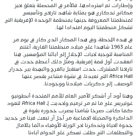
وإطارات تم استردادها، فالأمر في المحصلة يتعلق بحيز
مكاني تذكاري هو بمثابة شاهد تاريخي وتأسيسي
لمنظمتنا المعروفة حينها بمنظمة الوحدة الإفريقية التي
تشكل منظمتنا اليوم امتدادا لها.
في هذه اللحظة، وفي هذا المكان الذي كان في يوم من
عام 1963 شاهدا على ميلاد منظمتنا القارية، أغتنم
المناسبة لتوجيه تحيات الإجلال إلى آبائنا المؤسسين. هنا
انعقدت أول قمة إفريقية، ومثّل ذلك أعظم حدث في
تاريخنا المشترك، حدث استقبل بالفرح والبهجة بين جدران
Africa Hall التي تعيدنا، في نشوة مشاعر يقصر عنها
الوصف، إلى ذكريات ميلادنا ووجودنا.
وهنا أود أن أشكر الأمين العام للأمم المتحدة أنطونيو
غوتيريس على ما تم من ترميم وتحديث لِـ Africa Hall لتعود
كما كانت صرحا شامخا يضرب جذوره بقوة في
الذاكرة والمخيلة الجماعية من أجل أن تبعث فينا من جديد
جذوة الحياة وتذكرنا نحن الورثة الأوفياء دائما بالآمال
والتطلعات التي ظلت تسكن على الدوام آباءنا