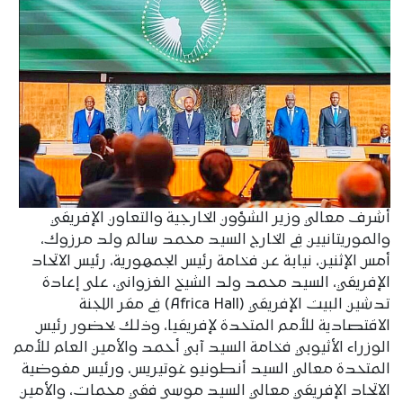
أشرف معالي وزير الشؤون الخارجية والتعاون الإفريقي
والموريتانيين في الخارج السيد محمد سالم ولد مرزوك،
أمس الإثنين، نيابة عن فخامة رئيس الجمهورية، رئيس الاتحاد
الإفريقي، السيد محمد ولد الشيخ الغزواني، على إعادة
تدشين البيت الإفريقي (Africa Hall) في مقر اللجنة
الاقتصادية للأمم المتحدة لإفريقيا، وذلك بحضور رئيس
الوزراء الأثيوبي فخامة السيد آبي أحمد والأمين العام للأمم
المتحدة معالي السيد أنطونيو غوتيريس، ورئيس مفوضية
الاتحاد الإفريقي معالي السيد موسى فقي محمات، والأمين