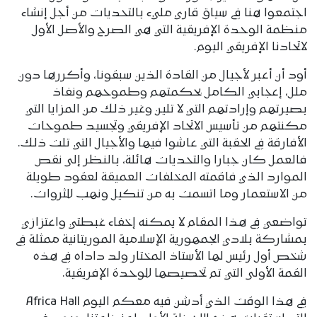
اجتمعوا هنا في سياق قاري مليء بالتحديات من أجل إنشاء
منظمة الوحدة الإفريقية التي هي الصرح والأصل الأول
لاتحادنا الإفريقي اليوم.
أود أن أعبر لأجيال من القادة الذين سبقونا، وأكررها دون
ملل، إعجابي الكامل بحكمتهم وطموحهم ونفاذ
بصيرتهم وإرادتهم التي لا تلين وغير ذلك من المزايا التي
مكنتهم من تأسيس الاتحاد الإفريقي وتجسيد طموحات
الأفارقة في الحقبة التي عاشوا فيها والأجيال التي تلت ذلك.
فالعمل كان جبارا والتحديات هائلة، بالنظر إلى نقص
الموارد الذي فاقمته المخلفات العميقة لعقود طويلة
من الاستعمار وما اتسمت به من تنكيل ونهب للثروات.
تواضعي في هذا المقام لا يمكنه إخفاء غبطتي واعتزازي
بمشاركة بلادي الجمهورية الإسلامية الموريتانية ممثلة في
شخص أول رئيس لها الأستاذ المختار ولد داداه في هذه
القمة الأولى التي تم تخصيصها للوحدة الإفريقية.
في هذا الوقت الذي أدشن فيه معكم اليوم Africa Hall