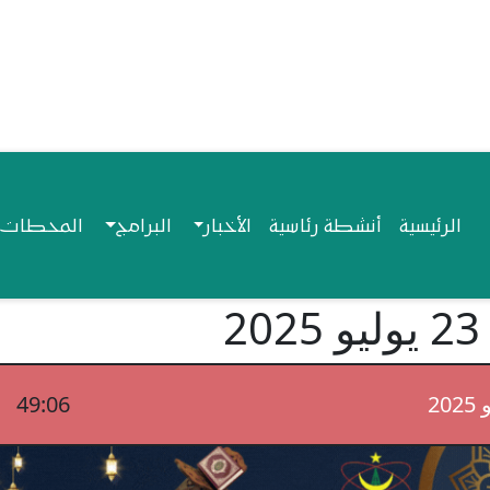
Navigation princip
الرئيسية
أنشطة رئاسية
الأخبار
البرامج
المحطات ا
49:06