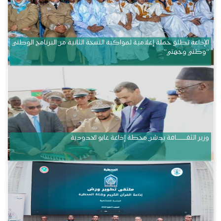
الإذاعة تطلق حملة إعلامية لمواكبة النسخة الثانية من البرنامج الوطني
“وطني وجهتي”
وزير الثقــــــــــافة يدشن محطة إذاعة غابو الحدودية