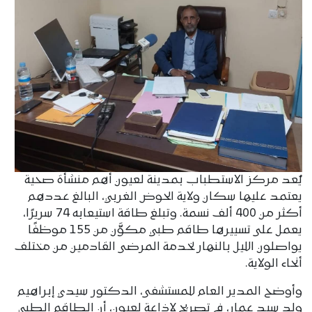
يُعد مركز الاستطباب بمدينة لعيون أهم منشأة صحية
يعتمد عليها سكان ولاية الحوض الغربي، البالغ عددهم
أكثر من 400 ألف نسمة. وتبلغ طاقة استيعابه 74 سريرًا،
يعمل على تسييرها طاقم طبي مكوَّن من 155 موظفًا
يواصلون الليل بالنهار لخدمة المرضى القادمين من مختلف
أنحاء الولاية.
وأوضح المدير العام للمستشفى، الدكتور سيدي إبراهيم
ولد سيد عمار، في تصريح لإذاعة لعيون، أن الطاقم الطبي