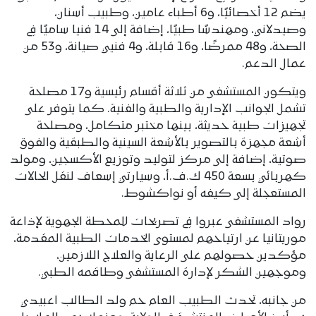
يضم 12 أخصائيًا، و6 أطباء عامين، وطبيب أسنان،
وصيدلاني، ومهندسًا طبيًا، إضافة إلى 14 فنيا ساميًا في
الصحة، و48 ممرضًا، و16 قابلة، و4 فنيي صيانة، و53 من
عمال الدعم.
ويتكون المستشفى من ثلاثة أقسام رئيسية و17 مصلحة
تشمل الجوانب الإدارية والطبية والفنية. كما يتوفر على
تجهيزات طبية حديثة، بينها مختبر متكامل، ومصلحة
أشعة مجهزة بالتصوير بالأشعة السينية والطبقية والفوق
صوتية، إضافة إلى مركز لتوليد وتوزيع الأكسجين، ومولد
كهربائي بسعة 450 ك.ف.أ، وسيارتي إسعاف لنقل الحالات
المستعجلة إلى كيفه أو نواكشوط.
رواد المستشفى عبروا في تصريحات للمحطة الجهوية لإذاعة
موريتانيا عن ارتياحهم لمستوى الخدمات الطبية المقدمة،
مؤكدين حصولهم على الرعاية والعلاج اللازمين،
وموجهين الشكر لإدارة المستشفى وطاقمه الطبي.
من جانبه، تحدث الطبيب العام حم ولد الطالب اعبيدي