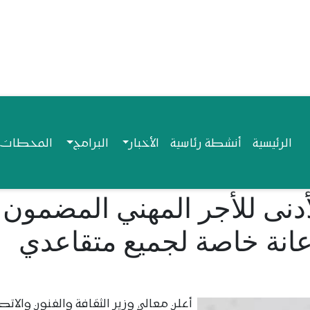
Navigation princip
الرئيسية
أنشطة رئاسية
الأخبار
البرامج
المحطات ا
أدنى للأجر المهني المضمون
رف إعانة خاصة لجميع متقاعدي
أعلن معالي وزير الثقافة والفنون والاتص