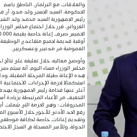
والعلاقات مع البرلمان، الناطق باسم
الحكومة، السيد الحسين ولد مدو، أن ف
رئيس الجمهورية السيد محمد ولد الشي
الغزواني، قرر خلال اجتماع مجلس الوزراء
الخميس صرف إعانة خاصة بقي
أوقية قديمة لجميع متقاعدي الوظيفة
العمومية من مدنيين وعسكريين.
وأوضح معاليه، خلال تعليقه على نتائج اج
مجلس الوزراء مساء اليوم، أنه سيتم ص
هذه الإعانة طيلة المرحلة المقبلة، وذ
استكمالا لحزمة الإجراءات الاجتماعية ال
أعلن عنها فخامة رئيس الجمهورية بهد
التخفيف من الأعباء المرتبطة بزيادة أس
المحروقات؛ وهي الحزمة التي شملت أيض
رفع الحد الأدنى للأجور خلال الأسبوع ال
وتقديم إعانات خاصة لكافة موظفي
الدولة، وللأسر المسجلة في السجل الاجتم