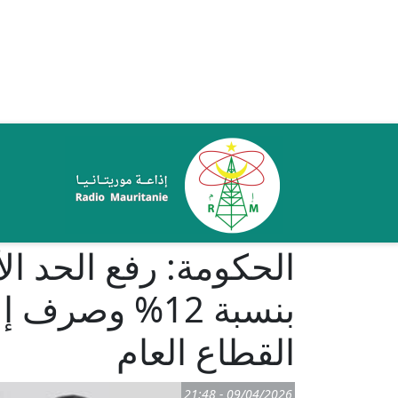
تجاوز إلى المحتوى الرئيسي
ale
الحكومة: رفع الحد ال
بنسبة 12% وص
القطاع العام
09/04/2026 - 21:48