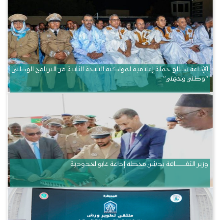
الإذاعة تطلق حملة إعلامية لمواكبة النسخة الثانية من البرنامج الوطني
“وطني وجهتي”
وزير الثقــــــــــافة يدشن محطة إذاعة غابو الحدودية