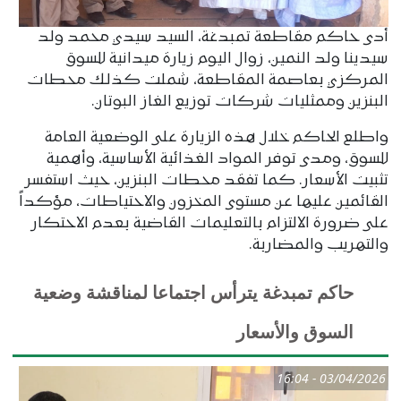
أدى حاكم مقاطعة تمبدغة، السيد سيدي محمد ولد
سيدينا ولد النمين، زوال اليوم زيارة ميدانية للسوق
المركزي بعاصمة المقاطعة، شملت كذلك محطات
البنزين وممثليات شركات توزيع الغاز البوتان.
واطلع الحاكم خلال هذه الزيارة على الوضعية العامة
للسوق، ومدى توفر المواد الغذائية الأساسية، وأهمية
تثبيت الأسعار. كما تفقد محطات البنزين، حيث استفسر
القائمين عليها عن مستوى المخزون والاحتياطات، مؤكداً
على ضرورة الالتزام بالتعليمات القاضية بعدم الاحتكار
والتهريب والمضاربة.
حاكم تمبدغة يترأس اجتماعا لمناقشة وضعية
السوق والأسعار
03/04/2026 - 16:04