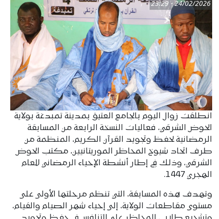
24/02/2026 - 23:29
انطلقت زوال اليوم بالجامع العتيق بمدينة تمبدغة بولاية
الحوض الشرقي، فعاليات النسخة الرابعة من المسابقة
الرمضانية لحفظ وتجويد القرآن الكريم، المنظمة من
طرف اتحاد شيوخ المحاظر الموريتانيين، مكتب الحوض
الشرقي، وذلك في إطار أنشطة الإحياء الرمضاني للعام
الهجري 1447.
وتهدف هذه المسابقة، التي تنظم مرحلتها الأولى على
مستوى مقاطعات الولاية، إلى إحياء شهر الصيام والقيام،
وتشجيع طلاب المحاظر على التنافس في حفظ وتجويد