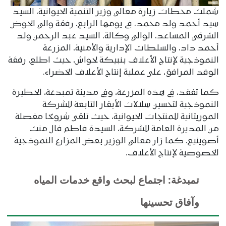
شملت محطات زيارة معالي وزير التنمية الحيوانية، السيد
سيد أحمد ولد محمد، في يومها الرابع، رفقة والي الحوض
الشرقي المساعد، الوالي وكالة، السيد عبد الرحمن ولد
أحمد داد، والسلطات الإدارية والأمنية، المزرعة
النموذجية لإنتاج الأعلاف بنبيكة لحواش، حيث اطلع، رفقة
الوفد المرافق، على عملية إنتاج الأعلاف الخضراء.
كما تفقد، في هذه المزرعة، وفي مدينة تمبدغة، الحظيرة
النموذجية لتحسين سلالات الأبقار التابعة للشركة
الموريتانية للمنتجات الحيوانية، حيث تلقى شروحًا مفصلة
من المديرة العامة للشركة، السيدة فاطم فال منت
أصوينيع. كما زار معالي الوزير بعض المزارع النموذجية
الخصوصية لإنتاج الأعلاف.
تمبدغة: اجتماع لبحث واقع خدمات المياه
وآفاق تحسينها