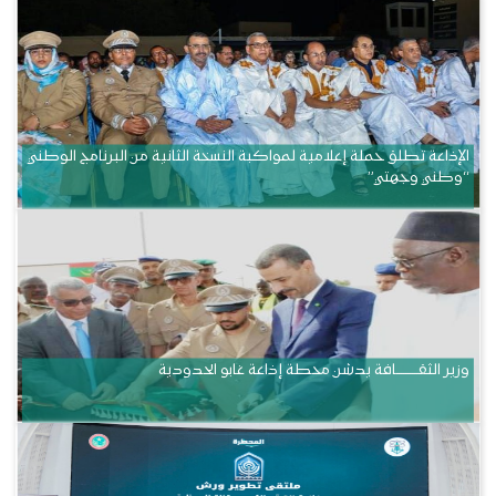
الإذاعة تطلق حملة إعلامية لمواكبة النسخة الثانية من البرنامج الوطني
“وطني وجهتي”
وزير الثقــــــــــافة يدشن محطة إذاعة غابو الحدودية